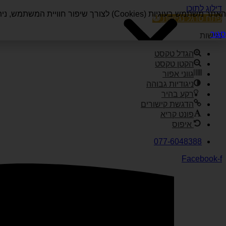
דילוג לתוכן
האתר משתמש בעוגיות (Cookies) לצורך שיפור חוויית המשתמש, ניתוח נתוני גלישה והתאמת תכנים אישית. המשך השימוש באתר מהווה הסכמה לשימוש בעוגיות בהתאם ל
פתח סרגל נגישות
סגור
נגישות
הגדל טקסט
הקטן טקסט
גווני אפור
ניגודיות גבוהה
רקע בהיר
הדגשת קישורים
פונט קריא
איפוס
דלג
077-6048388
לתוכן
Facebook-f