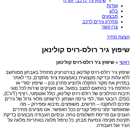
שיפוץ גיר לרכבי יוקרה
אודות
בלוג
מבצעים
מחירון גירים לרכב
צרו קשר
הצעת מחיר
שיפוץ גיר רולס-רויס קולינאן
ראשי
»
שיפוץ גיר רולס-רויס קולינאן
שיפוץ גיר רולס-רויס קולינאן בגירטרוניק מתחיל באבחון ממוחשב
ללא עלות ובדיקה מקצועית באמצעות ציוד מתקדם, כדי לאתר
במדויק את מקור התקלה ולהציע פתרון נכון – שיפוץ יסודי או
החלפת גיר בהתאם למצב בפועל. אנו מעניקים שירות לכל סוגי
תיבות ההילוכים של רולס-רויס קולינאן, כולל אוטומטי, רציף (CVT),
DSG, רובוטי ועוד, לפי גרסה ושנתון. לרשותנו מלאי גדול של גירים
זמינים להתקנה – חדשים, משופצים, מיבוא ומפירוק – מה
שמאפשר זמני טיפול קצרים ככל האפשר. אנו מציעים מחירים
הוגנים עם פריסת תשלומים נוחה, ובסיום העבודה מבצעים בדיקת
תקינות מקיפה ונסיעת מבחן. כל טיפול מלווה באחריות מלאה על
הגיר ועל העבודה.