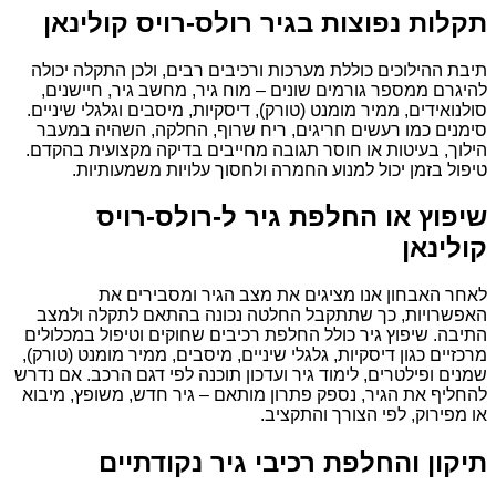
תקלות נפוצות בגיר רולס-רויס קולינאן
תיבת ההילוכים כוללת מערכות ורכיבים רבים, ולכן התקלה יכולה
להיגרם ממספר גורמים שונים – מוח גיר, מחשב גיר, חיישנים,
סולנואידים, ממיר מומנט (טורק), דיסקיות, מיסבים וגלגלי שיניים.
סימנים כמו רעשים חריגים, ריח שרוף, החלקה, השהיה במעבר
הילוך, בעיטות או חוסר תגובה מחייבים בדיקה מקצועית בהקדם.
טיפול בזמן יכול למנוע החמרה ולחסוך עלויות משמעותיות.
שיפוץ או החלפת גיר ל-רולס-רויס
קולינאן
לאחר האבחון אנו מציגים את מצב הגיר ומסבירים את
האפשרויות, כך שתתקבל החלטה נכונה בהתאם לתקלה ולמצב
התיבה. שיפוץ גיר כולל החלפת רכיבים שחוקים וטיפול במכלולים
מרכזיים כגון דיסקיות, גלגלי שיניים, מיסבים, ממיר מומנט (טורק),
שמנים ופילטרים, לימוד גיר ועדכון תוכנה לפי דגם הרכב. אם נדרש
להחליף את הגיר, נספק פתרון מותאם – גיר חדש, משופץ, מיבוא
או מפירוק, לפי הצורך והתקציב.
תיקון והחלפת רכיבי גיר נקודתיים