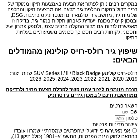
במקרים רבים ניתן לפתור את הבעיה באמצעות תיקון ממוקד של
רכיב תקול במקום החלפת גיר מלאה. אנו מבצעים תיקון והחלפה
של מוח גיר, מחשב גיר, סולנואידים ומכטרוניקס בתיבות DSG,
ובמכון קיימת מכונה ייעודית לאבחון תקלות במוח גיר. בדיקה זו
מאפשרת לזהות אם מקור התקלה ברכיב עצמו, ולספק פתרון יעיל
וחסכוני. לקוחות רבים חסכו כך סכומים משמעותיים בעלויות
התיקון.
שיפוץ גיר רולס-רויס קולינאן מהמודלים
הבאים:
רולס-רויס קולינאן SUV Series I / II / Black Badge שנות ייצור:
2019, 2020, 2021, 2022, 2023, 2024, 2025, 2026
הנכם מוזמנים ליצור עמנו קשר לקבלת הצעת מחיר ולבדיקה
ממוחשבת חינם ל במכון גירים גירטרוניק
השאר פרטים:
שם
טלפון
אישור מדיניות פרטיות
אני מאשר/ת כי ידוע לי שהפרטים שמסרתי יישמרו ויעובדו
בהתאם לחוק הגנת הפרטיות, התשמ"א–1981 (כולל תיקון 13),