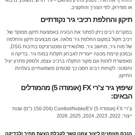
להחליף את הגיר, נספק פתרון מותאם – גיר חדש, משופץ, מיבוא
או מפירוק, לפי הצורך והתקציב.
תיקון והחלפת רכיבי גיר נקודתיים
במקרים רבים ניתן לפתור את הבעיה באמצעות תיקון ממוקד של
רכיב תקול במקום החלפת גיר מלאה. אנו מבצעים תיקון והחלפה
של מוח גיר, מחשב גיר, סולנואידים ומכטרוניקס בתיבות DSG,
ובמכון קיימת מכונה ייעודית לאבחון תקלות במוח גיר. בדיקה זו
מאפשרת לזהות אם מקור התקלה ברכיב עצמו, ולספק פתרון יעיל
וחסכוני. לקוחות רבים חסכו כך סכומים משמעותיים בעלויות
התיקון.
שיפוץ גיר צ’רי FX (אומודה 5) מהמודלים
הבאים:
צ’רי FX (אומודה 5) Comfort/Noble/EV (150-204 כ”ס) שנות
ייצור: 2022, 2023, 2024, 2025, 2026
הנכם מוזמנים ליצור עמנו קשר לקבלת הצעת מחיר ולבדיקה