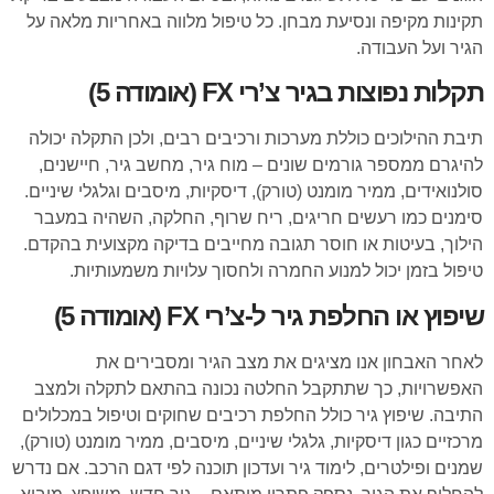
תקינות מקיפה ונסיעת מבחן. כל טיפול מלווה באחריות מלאה על
הגיר ועל העבודה.
תקלות נפוצות בגיר צ’רי FX (אומודה 5)
תיבת ההילוכים כוללת מערכות ורכיבים רבים, ולכן התקלה יכולה
להיגרם ממספר גורמים שונים – מוח גיר, מחשב גיר, חיישנים,
סולנואידים, ממיר מומנט (טורק), דיסקיות, מיסבים וגלגלי שיניים.
סימנים כמו רעשים חריגים, ריח שרוף, החלקה, השהיה במעבר
הילוך, בעיטות או חוסר תגובה מחייבים בדיקה מקצועית בהקדם.
טיפול בזמן יכול למנוע החמרה ולחסוך עלויות משמעותיות.
שיפוץ או החלפת גיר ל-צ’רי FX (אומודה 5)
לאחר האבחון אנו מציגים את מצב הגיר ומסבירים את
האפשרויות, כך שתתקבל החלטה נכונה בהתאם לתקלה ולמצב
התיבה. שיפוץ גיר כולל החלפת רכיבים שחוקים וטיפול במכלולים
מרכזיים כגון דיסקיות, גלגלי שיניים, מיסבים, ממיר מומנט (טורק),
שמנים ופילטרים, לימוד גיר ועדכון תוכנה לפי דגם הרכב. אם נדרש