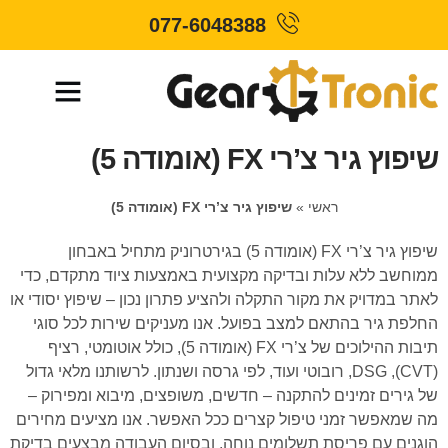
077-6048388
שיפוץ גיר צ’רי FX (אומודה 5)
ראשי
»
שיפוץ גיר צ’רי FX (אומודה 5)
שיפוץ גיר צ’רי FX (אומודה 5) בגירטרוניק מתחיל באבחון
ממוחשב ללא עלות ובדיקה מקצועית באמצעות ציוד מתקדם, כדי
לאתר במדויק את מקור התקלה ולהציע פתרון נכון – שיפוץ יסודי או
החלפת גיר בהתאם למצב בפועל. אנו מעניקים שירות לכל סוגי
תיבות ההילוכים של צ’רי FX (אומודה 5), כולל אוטומטי, רציף
(CVT), DSG, רובוטי ועוד, לפי גרסה ושנתון. לרשותנו מלאי גדול
של גירים זמינים להתקנה – חדשים, משופצים, מיבוא ומפירוק –
מה שמאפשר זמני טיפול קצרים ככל האפשר. אנו מציעים מחירים
הוגנים עם פריסת תשלומים נוחה, ובסיום העבודה מבצעים בדיקת