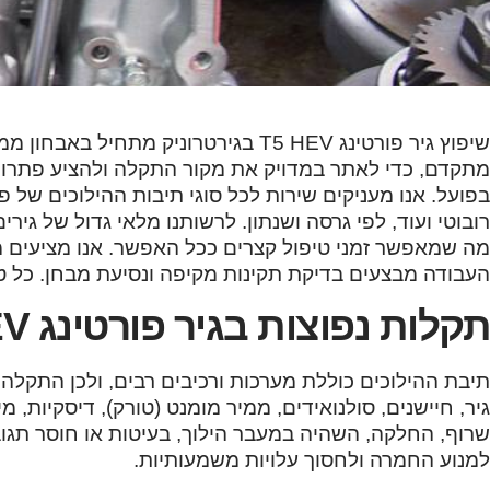
שיפוץ גיר פורטינג T5 HEV בגירטרוניק 
מתקדם, כדי לאתר במדויק את מקור התקלה ולהציע פתרון נ
רובוטי ועוד, לפי גרסה ושנתון. לרשותנו מלאי גדול של גיר
מה שמאפשר זמני טיפול קצרים ככל האפשר. אנו מציעים מ
העבודה מבצעים בדיקת תקינות מקיפה ונסיעת מבחן. כל טי
תקלות נפוצות בגיר פורטינג T5 HEV
תיבת ההילוכים כוללת מערכות ורכיבים רבים, ולכן התקלה 
גיר, חיישנים, סולנואידים, ממיר מומנט (טורק), דיסקיות, מ
שרוף, החלקה, השהיה במעבר הילוך, בעיטות או חוסר תגוב
למנוע החמרה ולחסוך עלויות משמעותיות.