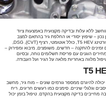
מתחיל באבחון ממוחשב ללא עלות ובדיקה מקצועית באמצעות ציוד
כון – שיפוץ יסודי או החלפת גיר בהתאם למצב
בפועל. אנו מעניקים שירות לכל סוגי תיבות ההילוכים של פורטינג T5 HEV, כולל אוטומטי, רציף (CVT), DSG,
ים זמינים להתקנה – חדשים, משופצים, מיבוא ומפירוק –
חירים הוגנים עם פריסת תשלומים נוחה, ובסיום
פול מלווה באחריות מלאה על הגיר ועל העבודה.
יכולה להיגרם ממספר גורמים שונים – מוח גיר, מחשב
יסבים וגלגלי שיניים. סימנים כמו רעשים חריגים, ריח
ה מחייבים בדיקה מקצועית בהקדם. טיפול בזמן יכול