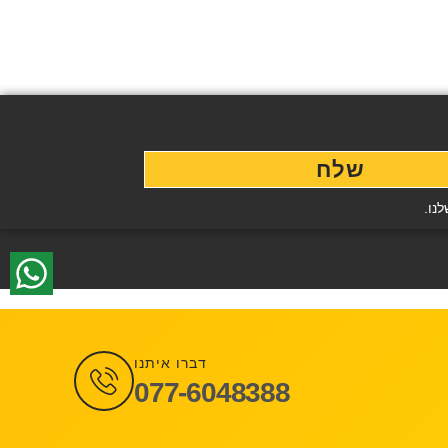
שלח
נו.
דברו איתנו
077-6048388