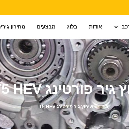
רכב
אודות
בלוג
מבצעים
מחירון גירי
גיר פורטינג T5 HEV
ראשי
»
שיפוץ גיר פורטינג T5 HEV