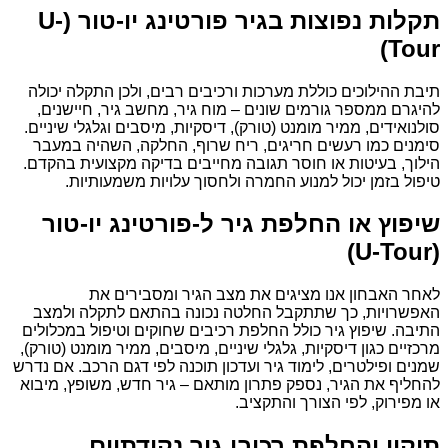
תקלות נפוצות בגיר פורטינג יו-טור (U-
Tour)
תיבת ההילוכים כוללת מערכות ורכיבים רבים, ולכן התקלה יכולה
להיגרם ממספר גורמים שונים – מוח גיר, מחשב גיר, חיישנים,
סולנואידים, ממיר מומנט (טורק), דיסקיות, מיסבים וגלגלי שיניים.
סימנים כמו רעשים חריגים, ריח שרוף, החלקה, השהיה במעבר
הילוך, בעיטות או חוסר תגובה מחייבים בדיקה מקצועית בהקדם.
טיפול בזמן יכול למנוע החמרה ולחסוך עלויות משמעותיות.
שיפוץ או החלפת גיר ל-פורטינג יו-טור
(U-Tour)
לאחר האבחון אנו מציגים את מצב הגיר ומסבירים את
האפשרויות, כך שתתקבל החלטה נכונה בהתאם לתקלה ולמצב
התיבה. שיפוץ גיר כולל החלפת רכיבים שחוקים וטיפול במכלולים
מרכזיים כגון דיסקיות, גלגלי שיניים, מיסבים, ממיר מומנט (טורק),
שמנים ופילטרים, לימוד גיר ועדכון תוכנה לפי דגם הרכב. אם נדרש
להחליף את הגיר, נספק פתרון מותאם – גיר חדש, משופץ, מיבוא
או מפירוק, לפי הצורך והתקציב.
תיקון והחלפת רכיבי גיר נקודתיים