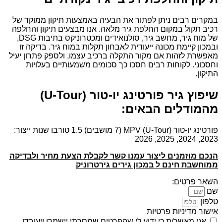
במקרים רבים ניתן לפתור את הבעיה באמצעות תיקון ממוקד של
רכיב תקול במקום החלפת גיר מלאה. אנו מבצעים תיקון והחלפה
של מוח גיר, מחשב גיר, סולנואידים ומכטרוניקס בתיבות DSG,
ובמכון קיימת מכונה ייעודית לאבחון תקלות במוח גיר. בדיקה זו
מאפשרת לזהות אם מקור התקלה ברכיב עצמו, ולספק פתרון יעיל
וחסכוני. לקוחות רבים חסכו כך סכומים משמעותיים בעלויות
התיקון.
שיפוץ גיר פורטינג יו-טור (U-Tour)
מהמודלים הבאים:
פורטינג יו-טור (U-Tour) MPV (7 מושבים) 1.5 טורבו שנות ייצור:
2023, 2024, 2025, 2026
הנכם מוזמנים ליצור עמנו קשר לקבלת הצעת מחיר ולבדיקה
ממוחשבת חינם ל במכון גירים גירטרוניק
השאר פרטים:
שם
טלפון
אישור מדיניות פרטיות
אני מאשר/ת כי ידוע לי שהפרטים שמסרתי יישמרו ויעובדו