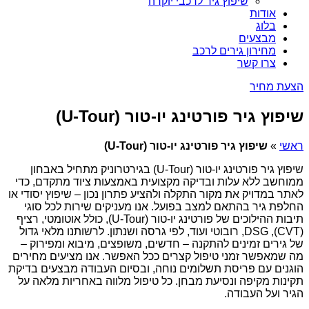
שיפוץ גיר לרכבי יוקרה
אודות
בלוג
מבצעים
מחירון גירים לרכב
צרו קשר
הצעת מחיר
שיפוץ גיר פורטינג יו-טור (U-Tour)
ראשי
»
שיפוץ גיר פורטינג יו-טור (U-Tour)
שיפוץ גיר פורטינג יו-טור (U-Tour) בגירטרוניק מתחיל באבחון
ממוחשב ללא עלות ובדיקה מקצועית באמצעות ציוד מתקדם, כדי
לאתר במדויק את מקור התקלה ולהציע פתרון נכון – שיפוץ יסודי או
החלפת גיר בהתאם למצב בפועל. אנו מעניקים שירות לכל סוגי
תיבות ההילוכים של פורטינג יו-טור (U-Tour), כולל אוטומטי, רציף
(CVT), DSG, רובוטי ועוד, לפי גרסה ושנתון. לרשותנו מלאי גדול
של גירים זמינים להתקנה – חדשים, משופצים, מיבוא ומפירוק –
מה שמאפשר זמני טיפול קצרים ככל האפשר. אנו מציעים מחירים
הוגנים עם פריסת תשלומים נוחה, ובסיום העבודה מבצעים בדיקת
תקינות מקיפה ונסיעת מבחן. כל טיפול מלווה באחריות מלאה על
הגיר ועל העבודה.