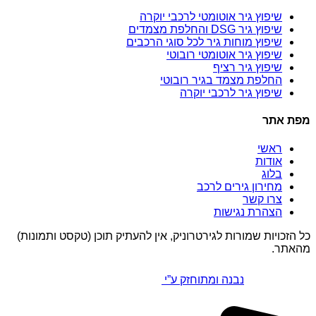
שיפוץ גיר אוטומטי לרכבי יוקרה
שיפוץ גיר DSG והחלפת מצמדים
שיפוץ מוחות גיר לכל סוגי הרכבים
שיפוץ גיר אוטומטי רובוטי
שיפוץ גיר רציף
החלפת מצמד בגיר רובוטי
שיפוץ גיר לרכבי יוקרה
מפת אתר
ראשי
אודות
בלוג
מחירון גירים לרכב
צרו קשר
הצהרת נגישות
כל הזכויות שמורות לגירטרוניק, אין להעתיק תוכן (טקסט ותמונות)
מהאתר.
נבנה ומתוחזק ע”י