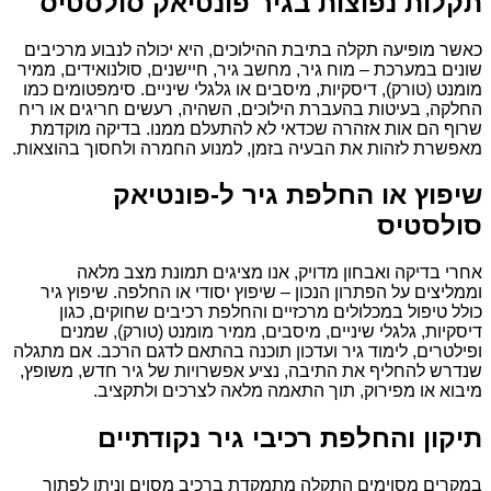
תקלות נפוצות בגיר פונטיאק סולסטיס
כאשר מופיעה תקלה בתיבת ההילוכים, היא יכולה לנבוע מרכיבים
שונים במערכת – מוח גיר, מחשב גיר, חיישנים, סולנואידים, ממיר
מומנט (טורק), דיסקיות, מיסבים או גלגלי שיניים. סימפטומים כמו
החלקה, בעיטות בהעברת הילוכים, השהיה, רעשים חריגים או ריח
שרוף הם אות אזהרה שכדאי לא להתעלם ממנו. בדיקה מוקדמת
מאפשרת לזהות את הבעיה בזמן, למנוע החמרה ולחסוך בהוצאות.
שיפוץ או החלפת גיר ל-פונטיאק
סולסטיס
אחרי בדיקה ואבחון מדויק, אנו מציגים תמונת מצב מלאה
וממליצים על הפתרון הנכון – שיפוץ יסודי או החלפה. שיפוץ גיר
כולל טיפול במכלולים מרכזיים והחלפת רכיבים שחוקים, כגון
דיסקיות, גלגלי שיניים, מיסבים, ממיר מומנט (טורק), שמנים
ופילטרים, לימוד גיר ועדכון תוכנה בהתאם לדגם הרכב. אם מתגלה
שנדרש להחליף את התיבה, נציע אפשרויות של גיר חדש, משופץ,
מיבוא או מפירוק, תוך התאמה מלאה לצרכים ולתקציב.
תיקון והחלפת רכיבי גיר נקודתיים
במקרים מסוימים התקלה מתמקדת ברכיב מסוים וניתן לפתור