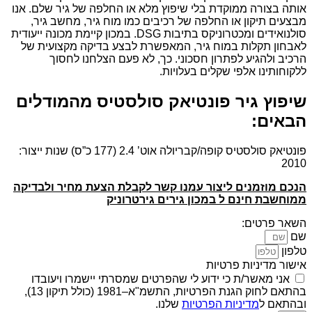
אותה בצורה ממוקדת בלי שיפוץ מלא או החלפה של גיר שלם. אנו
מבצעים תיקון או החלפה של רכיבים כמו מוח גיר, מחשב גיר,
סולנואידים ומכטרוניקס בתיבות DSG. במכון קיימת מכונה ייעודית
לאבחון תקלות במוח גיר, המאפשרת לבצע בדיקה מקצועית של
הרכיב ולהגיע לפתרון חסכוני. כך, לא פעם הצלחנו לחסוך
ללקוחותינו אלפי שקלים בעלויות.
שיפוץ גיר פונטיאק סולסטיס מהמודלים
הבאים:
פונטיאק סולסטיס קופה/קבריולה אוט’ 2.4 (177 כ”ס) שנות ייצור:
2010
הנכם מוזמנים ליצור עמנו קשר לקבלת הצעת מחיר ולבדיקה
ממוחשבת חינם ל במכון גירים גירטרוניק
השאר פרטים:
שם
טלפון
אישור מדיניות פרטיות
אני מאשר/ת כי ידוע לי שהפרטים שמסרתי יישמרו ויעובדו
בהתאם לחוק הגנת הפרטיות, התשמ"א–1981 (כולל תיקון 13),
ובהתאם ל
מדיניות הפרטיות
שלנו.