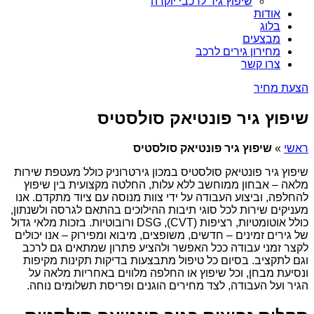
שיפוץ גיר לרכבי יוקרה
אודות
בלוג
מבצעים
מחירון גירים לרכב
צרו קשר
הצעת מחיר
שיפוץ גיר פונטיאק סולסטיס
ראשי
»
שיפוץ גיר פונטיאק סולסטיס
שיפוץ גיר פונטיאק סולסטיס במכון גירטרוניק כולל מעטפת שירות
מלאה – אבחון ממוחשב ללא עלות, החלטה מקצועית בין שיפוץ
להחלפה, וביצוע העבודה על ידי צוות מנוסה עם ציוד מתקדם. אנו
מעניקים שירות לכל סוגי תיבות ההילוכים בהתאם לגרסה ולשנתון,
כולל אוטומטיות, רציפות (CVT), DSG ורובוטיות. בזכות מלאי גדול
של גירים זמינים – חדשים, משופצים, מיבוא ומפירוק – אנו יכולים
לקצר זמני עבודה ככל האפשר ולהציע פתרון שמתאים גם לרכב
וגם לתקציב. בסיום כל טיפול מתבצעות בדיקות תקינות מקיפות
ונסיעת מבחן, וכל שיפוץ או החלפה מלווים באחריות מלאה על
הגיר ועל העבודה, לצד מחירים הוגנים ופריסת תשלומים נוחה.