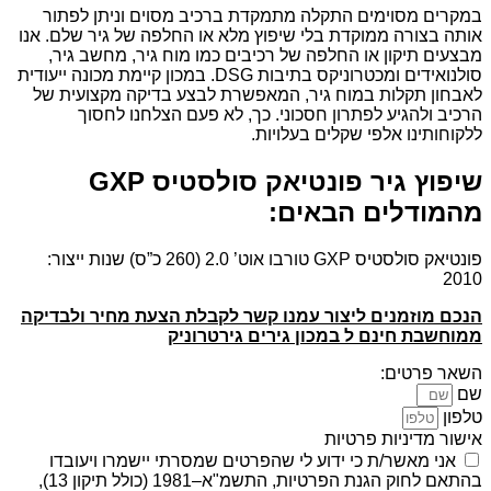
במקרים מסוימים התקלה מתמקדת ברכיב מסוים וניתן לפתור
אותה בצורה ממוקדת בלי שיפוץ מלא או החלפה של גיר שלם. אנו
מבצעים תיקון או החלפה של רכיבים כמו מוח גיר, מחשב גיר,
סולנואידים ומכטרוניקס בתיבות DSG. במכון קיימת מכונה ייעודית
לאבחון תקלות במוח גיר, המאפשרת לבצע בדיקה מקצועית של
הרכיב ולהגיע לפתרון חסכוני. כך, לא פעם הצלחנו לחסוך
ללקוחותינו אלפי שקלים בעלויות.
שיפוץ גיר פונטיאק סולסטיס GXP
מהמודלים הבאים:
פונטיאק סולסטיס GXP טורבו אוט’ 2.0 (260 כ”ס) שנות ייצור:
2010
הנכם מוזמנים ליצור עמנו קשר לקבלת הצעת מחיר ולבדיקה
ממוחשבת חינם ל במכון גירים גירטרוניק
השאר פרטים:
שם
טלפון
אישור מדיניות פרטיות
אני מאשר/ת כי ידוע לי שהפרטים שמסרתי יישמרו ויעובדו
בהתאם לחוק הגנת הפרטיות, התשמ"א–1981 (כולל תיקון 13),