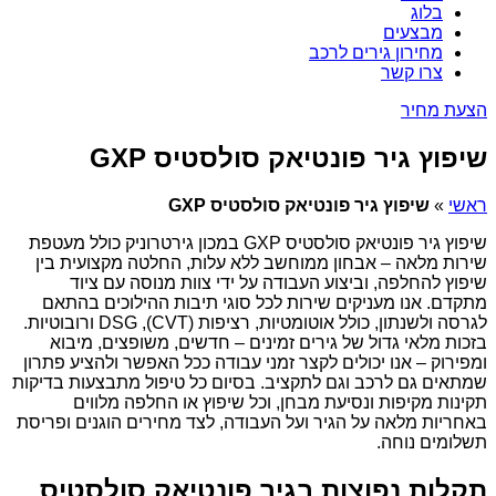
בלוג
מבצעים
מחירון גירים לרכב
צרו קשר
הצעת מחיר
שיפוץ גיר פונטיאק סולסטיס GXP
ראשי
»
שיפוץ גיר פונטיאק סולסטיס GXP
שיפוץ גיר פונטיאק סולסטיס GXP במכון גירטרוניק כולל מעטפת
שירות מלאה – אבחון ממוחשב ללא עלות, החלטה מקצועית בין
שיפוץ להחלפה, וביצוע העבודה על ידי צוות מנוסה עם ציוד
מתקדם. אנו מעניקים שירות לכל סוגי תיבות ההילוכים בהתאם
לגרסה ולשנתון, כולל אוטומטיות, רציפות (CVT), DSG ורובוטיות.
בזכות מלאי גדול של גירים זמינים – חדשים, משופצים, מיבוא
ומפירוק – אנו יכולים לקצר זמני עבודה ככל האפשר ולהציע פתרון
שמתאים גם לרכב וגם לתקציב. בסיום כל טיפול מתבצעות בדיקות
תקינות מקיפות ונסיעת מבחן, וכל שיפוץ או החלפה מלווים
באחריות מלאה על הגיר ועל העבודה, לצד מחירים הוגנים ופריסת
תשלומים נוחה.
תקלות נפוצות בגיר פונטיאק סולסטיס