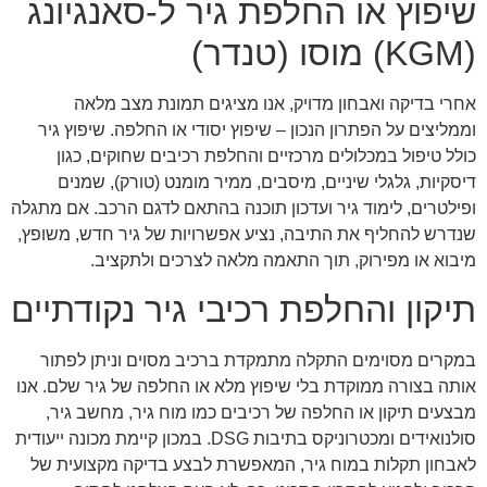
שיפוץ או החלפת גיר ל-סאנגיונג
(KGM) מוסו (טנדר)
אחרי בדיקה ואבחון מדויק, אנו מציגים תמונת מצב מלאה
וממליצים על הפתרון הנכון – שיפוץ יסודי או החלפה. שיפוץ גיר
כולל טיפול במכלולים מרכזיים והחלפת רכיבים שחוקים, כגון
דיסקיות, גלגלי שיניים, מיסבים, ממיר מומנט (טורק), שמנים
ופילטרים, לימוד גיר ועדכון תוכנה בהתאם לדגם הרכב. אם מתגלה
שנדרש להחליף את התיבה, נציע אפשרויות של גיר חדש, משופץ,
מיבוא או מפירוק, תוך התאמה מלאה לצרכים ולתקציב.
תיקון והחלפת רכיבי גיר נקודתיים
במקרים מסוימים התקלה מתמקדת ברכיב מסוים וניתן לפתור
אותה בצורה ממוקדת בלי שיפוץ מלא או החלפה של גיר שלם. אנו
מבצעים תיקון או החלפה של רכיבים כמו מוח גיר, מחשב גיר,
סולנואידים ומכטרוניקס בתיבות DSG. במכון קיימת מכונה ייעודית
לאבחון תקלות במוח גיר, המאפשרת לבצע בדיקה מקצועית של