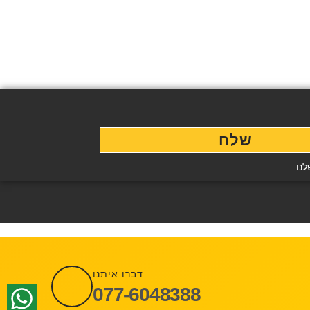
שלח
נו.
דברו איתנו
077-6048388