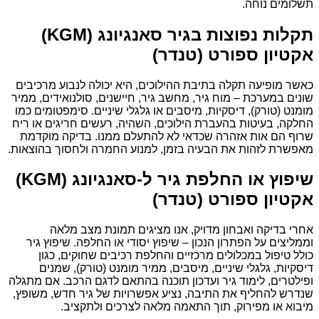
תשלומים נוחה.
תקלות נפוצות בגיר סאנגיונג (KGM)
אקטיון ספורט (טנדר)
כאשר מופיעה תקלה בתיבת ההילוכים, היא יכולה לנבוע מרכיבים
שונים במערכת – מוח גיר, מחשב גיר, חיישנים, סולנואידים, ממיר
מומנט (טורק), דיסקיות, מיסבים או גלגלי שיניים. סימפטומים כמו
החלקה, בעיטות בהעברת הילוכים, השהיה, רעשים חריגים או ריח
שרוף הם אות אזהרה שכדאי לא להתעלם ממנו. בדיקה מוקדמת
מאפשרת לזהות את הבעיה בזמן, למנוע החמרה ולחסוך בהוצאות.
שיפוץ או החלפת גיר ל-סאנגיונג (KGM)
אקטיון ספורט (טנדר)
אחרי בדיקה ואבחון מדויק, אנו מציגים תמונת מצב מלאה
וממליצים על הפתרון הנכון – שיפוץ יסודי או החלפה. שיפוץ גיר
כולל טיפול במכלולים מרכזיים והחלפת רכיבים שחוקים, כגון
דיסקיות, גלגלי שיניים, מיסבים, ממיר מומנט (טורק), שמנים
ופילטרים, לימוד גיר ועדכון תוכנה בהתאם לדגם הרכב. אם מתגלה
שנדרש להחליף את התיבה, נציע אפשרויות של גיר חדש, משופץ,
מיבוא או מפירוק, תוך התאמה מלאה לצרכים ולתקציב.