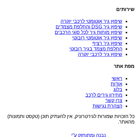
שירותים
שיפוץ גיר אוטומטי לרכבי יוקרה
שיפוץ גיר DSG והחלפת מצמדים
שיפוץ מוחות גיר לכל סוגי הרכבים
שיפוץ גיר אוטומטי רובוטי
שיפוץ גיר רציף
החלפת מצמד בגיר רובוטי
שיפוץ גיר לרכבי יוקרה
מפת אתר
ראשי
אודות
בלוג
מחירון גירים לרכב
צרו קשר
הצהרת נגישות
כל הזכויות שמורות לגירטרוניק, אין להעתיק תוכן (טקסט ותמונות)
מהאתר.
נבנה ומתוחזק ע”י