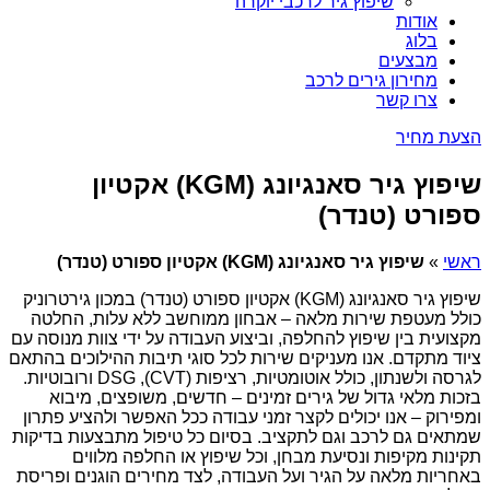
שיפוץ גיר לרכבי יוקרה
אודות
בלוג
מבצעים
מחירון גירים לרכב
צרו קשר
הצעת מחיר
שיפוץ גיר סאנגיונג (KGM) אקטיון
ספורט (טנדר)
ראשי
»
שיפוץ גיר סאנגיונג (KGM) אקטיון ספורט (טנדר)
שיפוץ גיר סאנגיונג (KGM) אקטיון ספורט (טנדר) במכון גירטרוניק
כולל מעטפת שירות מלאה – אבחון ממוחשב ללא עלות, החלטה
מקצועית בין שיפוץ להחלפה, וביצוע העבודה על ידי צוות מנוסה עם
ציוד מתקדם. אנו מעניקים שירות לכל סוגי תיבות ההילוכים בהתאם
לגרסה ולשנתון, כולל אוטומטיות, רציפות (CVT), DSG ורובוטיות.
בזכות מלאי גדול של גירים זמינים – חדשים, משופצים, מיבוא
ומפירוק – אנו יכולים לקצר זמני עבודה ככל האפשר ולהציע פתרון
שמתאים גם לרכב וגם לתקציב. בסיום כל טיפול מתבצעות בדיקות
תקינות מקיפות ונסיעת מבחן, וכל שיפוץ או החלפה מלווים
באחריות מלאה על הגיר ועל העבודה, לצד מחירים הוגנים ופריסת