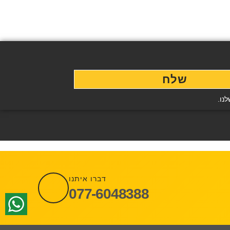
שלח
נו.
דברו איתנו
077-6048388