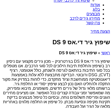
שיפוץ גיר לרכבי יוקרה
אודות
בלוג
מבצעים
מחירון גירים לרכב
צרו קשר
הצעת מחיר
שיפוץ גיר די.אס DS 9
ראשי
»
שיפוץ גיר די.אס DS 9
שיפוץ גיר די.אס DS 9 בגירטרוניק – מכון גירים מקצועי עם ניסיון
רב בשיפוץ והחלפת תיבות הילוכים לכל סוגי הרכבים. אנו מטפלים
בכל סוגי התיבות בהתאם לגרסה ולשנתון, כולל אוטומטי, רציף
(CVT), DSG ורובוטי. הבדיקה מתבצעת ללא עלות באמצעות
דיאגנוסטיקה ממוחשבת וציוד מתקדם, כדי לזהות במדויק את מקור
התקלה ולהחליט האם נכון לבצע שיפוץ יסודי או החלפת גיר.
ברשותנו מלאי גדול של גירים חדשים, משופצים, מיבוא ומפירוק,
מה שמאפשר זמני עבודה קצרים ככל האפשר. אנו מציעים מחירים
הוגנים ופריסת תשלומים נוחה, ובסיום כל טיפול מבצעים בדיקת
תקינות מקיפה ונסיעת מבחן. כל שיפוץ או החלפה מלווים באחריות
מלאה על הגיר ועל העבודה.