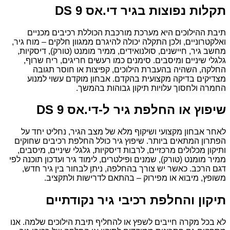
תקלות נפוצות בגיר די.אס DS 9
תיבת ההילוכים היא מערכת מורכבת הכוללת רכיבים מכניים
ואלקטרוניים, ולכן התקלה יכולה להיגרם ממגוון חלקים – מוח גיר,
מחשב גיר, חיישנים, סולנואידים, ממיר מומנט (טורק), דיסקיות,
גלגלי שיניים ומיסבים. סימנים כמו רעשים חריגים, ריח שרוף,
החלקה, השהיה בהעברת הילוכים, קפיצות או חוסר תגובה
מצדיקים בדיקה מקצועית בהקדם. אבחון מוקדם עשוי למנוע
החמרה ולחסוך עלויות תיקון גבוהות בהמשך.
שיפוץ או החלפת גיר ל-די.אס DS 9
לאחר אבחון מקצועי ושיקוף מלא של מצב הגיר, נחליט יחד על
הפתרון המתאים ביותר. שיפוץ גיר כולל החלפת רכיבים שחוקים
ותיקון מכלולים מרכזיים, לרבות דיסקיות, גלגלי שיניים, מיסבים,
ממיר מומנט (טורק), שמנים ופילטרים, לימוד גיר ועדכון תוכנה לפי
דגם הרכב. כאשר יש צורך בהחלפה, ניתן לבחור בין גיר חדש,
משופץ, מיבוא או מפירוק – בהתאם לדרישות ולתקציב.
תיקון והחלפת רכיבי גיר נקודתיים
לא בכל מקרה חייבים לשפץ או להחליף תיבת הילוכים שלמה. אנו