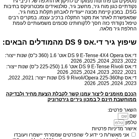
מספקים גם פתרונות ממוקדים לתיקון או החלפה של רכיבי גיר
נקודתיים כגון מוח גיר, מחשב גיר, סולנואידים ומכטרוניקס בתיבות
DSG. במכון קיימת מכונה ייעודית לאבחון תקלות במוח גיר,
שמאפשרת לאתר את מקור התקלה ברכיב עצמו. במקרים רבים
טיפול נקודתי כזה חסך ללקוחותינו סכומים משמעותיים לעומת
החלפת גיר מלאה.
שיפוץ גיר די.אס DS 9 מהמודלים הבאים:
די.אס DS 9 E-Tense 4X4 Opera אוט’ 1.6 (360 כ”ס) שנות ייצור:
2022, 2023, 2024, 2025, 2026
די.אס DS 9 E-Tense Rivoli אוט’ 1.6 (225-250 כ”ס) שנות ייצור:
2021, 2022, 2023, 2024, 2025, 2026
די.אס DS 9 Rivoli/Opera 225-360hp שנות ייצור: 2021, 2022,
2023, 2024, 2025, 2026
הנכם מוזמנים ליצור עמנו קשר לקבלת הצעת מחיר ולבדיקה
ממוחשבת חינם ל במכון גירים גירטרוניק
השאר פרטים:
שם
טלפון
אישור מדיניות פרטיות
אני מאשר/ת כי ידוע לי שהפרטים שמסרתי יישמרו ויעובדו