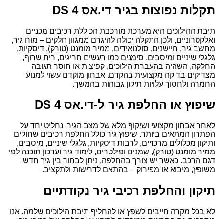
תקלות נפוצות בגיר די.אס DS 4
תיבת ההילוכים היא מערכת מורכבת הכוללת רכיבים מכניים
ואלקטרוניים, ולכן התקלה יכולה להיגרם ממגוון חלקים – מוח גיר,
מחשב גיר, חיישנים, סולנואידים, ממיר מומנט (טורק), דיסקיות,
גלגלי שיניים ומיסבים. סימנים כמו רעשים חריגים, ריח שרוף,
החלקה, השהיה בהעברת הילוכים, קפיצות או חוסר תגובה
מצדיקים בדיקה מקצועית בהקדם. אבחון מוקדם עשוי למנוע
החמרה ולחסוך עלויות תיקון גבוהות בהמשך.
שיפוץ או החלפת גיר ל-די.אס DS 4
לאחר אבחון מקצועי ושיקוף מלא של מצב הגיר, נחליט יחד על
הפתרון המתאים ביותר. שיפוץ גיר כולל החלפת רכיבים שחוקים
ותיקון מכלולים מרכזיים, לרבות דיסקיות, גלגלי שיניים, מיסבים,
ממיר מומנט (טורק), שמנים ופילטרים, לימוד גיר ועדכון תוכנה לפי
דגם הרכב. כאשר יש צורך בהחלפה, ניתן לבחור בין גיר חדש,
משופץ, מיבוא או מפירוק – בהתאם לדרישות ולתקציב.
תיקון והחלפת רכיבי גיר נקודתיים
לא בכל מקרה חייבים לשפץ או להחליף תיבת הילוכים שלמה. אנו