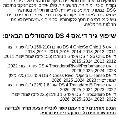
מספקים גם פתרונות ממוקדים לתיקון או החלפה של רכיבי גיר
נקודתיים כגון מוח גיר, מחשב גיר, סולנואידים ומכטרוניקס בתיבות
DSG. במכון קיימת מכונה ייעודית לאבחון תקלות במוח גיר,
שמאפשרת לאתר את מקור התקלה ברכיב עצמו. במקרים רבים
טיפול נקודתי כזה חסך ללקוחותינו סכומים משמעותיים לעומת
החלפת גיר מלאה.
שיפוץ גיר די.אס DS 4 מהמודלים הבאים:
די.אס DS 4 Chic/So Chic 1.6 טורבו (156-210 כ”ס) שנות ייצור:
2011, 2012, 2013, 2014, 2015, 2016, 2017, 2018
די.אס DS 4 So Chic אוט’ 1.6 טורבו (156 כ”ס) שנות ייצור: 2011,
2012, 2013, 2014, 2015
די.אס DS 4 Trocadero/Rivoli/Performance שנות ייצור: 2022,
2023, 2024, 2025, 2026
די.אס DS 4 Cross Rivoli/Opera E-Tense אוט’ 1.6 (225 כ”ס)
שנות ייצור: 2023, 2024, 2025, 2026
די.אס DS 4 Trocadero E-Tense אוט’ 1.6 (225 כ”ס) שנות ייצור:
2022, 2023, 2024, 2025, 2026
די.אס DS 4 Trocadero אוט’ 1.6 טורבו (225 כ”ס) שנות ייצור:
2022, 2023, 2024, 2025, 2026
הנכם מוזמנים ליצור עמנו קשר לקבלת הצעת מחיר ולבדיקה
ממוחשבת חינם ל במכון גירים גירטרוניק