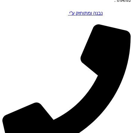
מהאתר.
נבנה ומתוחזק ע”י