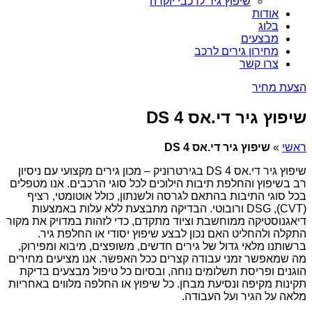
שיפוץ גיר לרכבי יוקרה
אודות
בלוג
מבצעים
מחירון גירים לרכב
צרו קשר
הצעת מחיר
שיפוץ גיר די.אס DS 4
ראשי
»
שיפוץ גיר די.אס DS 4
שיפוץ גיר די.אס DS 4 בגירטרוניק – מכון גירים מקצועי עם ניסיון
רב בשיפוץ והחלפת תיבות הילוכים לכל סוגי הרכבים. אנו מטפלים
בכל סוגי התיבות בהתאם לגרסה ולשנתון, כולל אוטומטי, רציף
(CVT), DSG ורובוטי. הבדיקה מתבצעת ללא עלות באמצעות
דיאגנוסטיקה ממוחשבת וציוד מתקדם, כדי לזהות במדויק את מקור
התקלה ולהחליט האם נכון לבצע שיפוץ יסודי או החלפת גיר.
ברשותנו מלאי גדול של גירים חדשים, משופצים, מיבוא ומפירוק,
מה שמאפשר זמני עבודה קצרים ככל האפשר. אנו מציעים מחירים
הוגנים ופריסת תשלומים נוחה, ובסיום כל טיפול מבצעים בדיקת
תקינות מקיפה ונסיעת מבחן. כל שיפוץ או החלפה מלווים באחריות
מלאה על הגיר ועל העבודה.