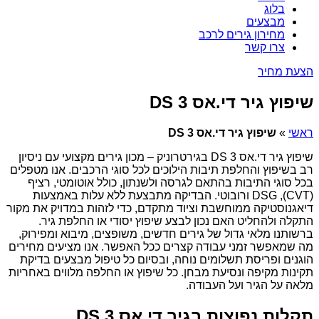
בלוג
מבצעים
מחירון גירים לרכב
צרו קשר
הצעת מחיר
שיפוץ גיר די.אס DS 3
ראשי
»
שיפוץ גיר די.אס DS 3
שיפוץ גיר די.אס DS 3 בגירטרוניק – מכון גירים מקצועי עם ניסיון
רב בשיפוץ והחלפת תיבות הילוכים לכל סוגי הרכבים. אנו מטפלים
בכל סוגי התיבות בהתאם לגרסה ולשנתון, כולל אוטומטי, רציף
(CVT), DSG ורובוטי. הבדיקה מתבצעת ללא עלות באמצעות
דיאגנוסטיקה ממוחשבת וציוד מתקדם, כדי לזהות במדויק את מקור
התקלה ולהחליט האם נכון לבצע שיפוץ יסודי או החלפת גיר.
ברשותנו מלאי גדול של גירים חדשים, משופצים, מיבוא ומפירוק,
מה שמאפשר זמני עבודה קצרים ככל האפשר. אנו מציעים מחירים
הוגנים ופריסת תשלומים נוחה, ובסיום כל טיפול מבצעים בדיקת
תקינות מקיפה ונסיעת מבחן. כל שיפוץ או החלפה מלווים באחריות
מלאה על הגיר ועל העבודה.
תקלות נפוצות בגיר די.אס DS 3