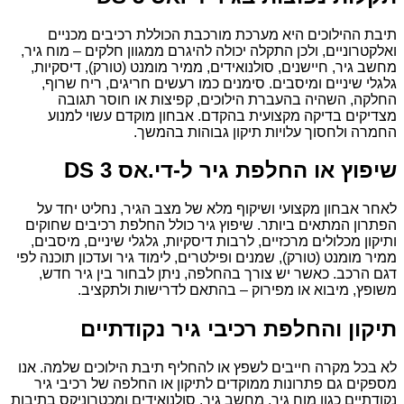
תיבת ההילוכים היא מערכת מורכבת הכוללת רכיבים מכניים
ואלקטרוניים, ולכן התקלה יכולה להיגרם ממגוון חלקים – מוח גיר,
מחשב גיר, חיישנים, סולנואידים, ממיר מומנט (טורק), דיסקיות,
גלגלי שיניים ומיסבים. סימנים כמו רעשים חריגים, ריח שרוף,
החלקה, השהיה בהעברת הילוכים, קפיצות או חוסר תגובה
מצדיקים בדיקה מקצועית בהקדם. אבחון מוקדם עשוי למנוע
החמרה ולחסוך עלויות תיקון גבוהות בהמשך.
שיפוץ או החלפת גיר ל-די.אס DS 3
לאחר אבחון מקצועי ושיקוף מלא של מצב הגיר, נחליט יחד על
הפתרון המתאים ביותר. שיפוץ גיר כולל החלפת רכיבים שחוקים
ותיקון מכלולים מרכזיים, לרבות דיסקיות, גלגלי שיניים, מיסבים,
ממיר מומנט (טורק), שמנים ופילטרים, לימוד גיר ועדכון תוכנה לפי
דגם הרכב. כאשר יש צורך בהחלפה, ניתן לבחור בין גיר חדש,
משופץ, מיבוא או מפירוק – בהתאם לדרישות ולתקציב.
תיקון והחלפת רכיבי גיר נקודתיים
לא בכל מקרה חייבים לשפץ או להחליף תיבת הילוכים שלמה. אנו
מספקים גם פתרונות ממוקדים לתיקון או החלפה של רכיבי גיר
נקודתיים כגון מוח גיר, מחשב גיר, סולנואידים ומכטרוניקס בתיבות