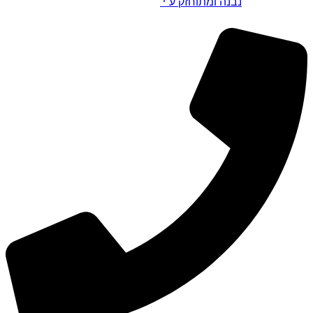
נבנה ומתוחזק ע”י