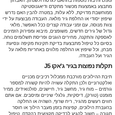
DSG ותיבות נוספות בהתאם לגרסה ולשנתון. האבחון
מתבצע באמצעות מכשור מתקדם ודיאגנוסטיקה
ממוחשבת מדויקת, ללא עלות, במטרה להבין האם נדרש
שיפוץ יסודי או החלפת גיר מלאה. העבודה מבוצעת על ידי
צוות מנוסה, עם זמני עבודה קצרים ככל האפשר, מלאי
גדול של גירים חדשים, משופצים, מיבוא ומפירוק הזמינים
לאספקה והתקנה, מחירים הוגנים ופריסת תשלומים נוחה.
בסיום כל טיפול מתבצעת בדיקת תקינות מקיפה ונסיעת
מבחן, וכל שיפוץ או החלפה מלווים באחריות מלאה על
הגיר ועל העבודה.
תקלות נפוצות בגיר ג’אקו J5
תיבת ההילוכים מורכבת ממכלול רכיבים מכניים
ואלקטרוניים ולכן התקלה עשויה להיות קשורה למספר
גורמים – מוח גיר, מחשב גיר, חיישנים, סולנואידים, ממיר
מומנט (טורק), דיסקיות, גלגלי שיניים ומיסבים. אם אתם
חווים רעשים מהגיר, ריח שרוף, השהיה או החלקה
בהעברת הילוכים, קפיצות בזמן מעבר הילוך או חוסר
תגובה – חשוב להגיע לבדיקה מקצועית בהקדם. טיפול