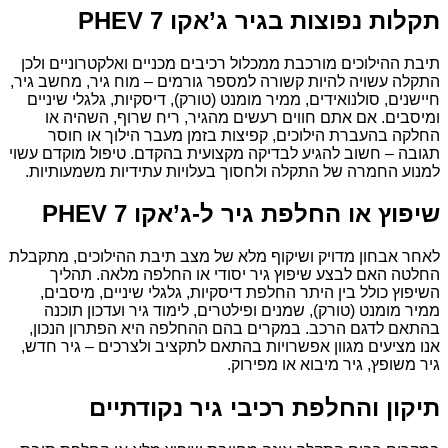
תקלות נפוצות בגיר ג’אקו 7 PHEV
תיבת ההילוכים מורכבת ממכלול רכיבים מכניים ואלקטרוניים ולכן
התקלה עשויה להיות קשורה למספר גורמים – מוח גיר, מחשב גיר,
חיישנים, סולנואידים, ממיר מומנט (טורק), דיסקיות, גלגלי שיניים
ומיסבים. אם אתם חווים רעשים מהגיר, ריח שרוף, השהיה או
החלקה בהעברת הילוכים, קפיצות בזמן מעבר הילוך או חוסר
תגובה – חשוב להגיע לבדיקה מקצועית בהקדם. טיפול מוקדם עשוי
למנוע החמרה של התקלה ולחסוך בעלויות עתידיות משמעותיות.
שיפוץ או החלפת גיר ל-ג’אקו 7 PHEV
לאחר אבחון מדויק ושיקוף מלא של מצב תיבת ההילוכים, מתקבלת
החלטה האם לבצע שיפוץ גיר יסודי או החלפה מלאה. תהליך
השיפוץ כולל בין היתר החלפת דיסקיות, גלגלי שיניים, מיסבים,
ממיר מומנט (טורק), שמנים ופילטרים, לימוד גיר ועדכון תוכנה
בהתאם לדגם הרכב. במקרים בהם ההחלפה היא הפתרון הנכון,
אנו מציעים מגוון אפשרויות בהתאם לתקציב ולצרכים – גיר חדש,
גיר משופץ, גיר מיבוא או מפירוק.
תיקון והחלפת רכיבי גיר נקודתיים