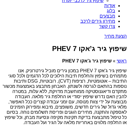
שיפוץ גיר לרכבי יוקרה
אודות
בלוג
מבצעים
מחירון גירים לרכב
צרו קשר
הצעת מחיר
שיפוץ גיר ג’אקו 7 PHEV
ראשי
»
שיפוץ גיר ג’אקו 7 PHEV
שיפוץ גיר ג’אקו 7 PHEV במכון גירים מוביל גירטרוניק. אנו
מתמחים בשיפוץ והחלפת תיבות הילוכים לכל הדגמים ולכל סוגי
התיבות – אוטומטיות, רציפות (CVT), רובוטיות, DSG ותיבות
נוספות בהתאם לגרסה ולשנתון. האבחון מתבצע באמצעות מכשור
מתקדם ודיאגנוסטיקה ממוחשבת מדויקת, ללא עלות, במטרה
להבין האם נדרש שיפוץ יסודי או החלפת גיר מלאה. העבודה
מבוצעת על ידי צוות מנוסה, עם זמני עבודה קצרים ככל האפשר,
מלאי גדול של גירים חדשים, משופצים, מיבוא ומפירוק הזמינים
לאספקה והתקנה, מחירים הוגנים ופריסת תשלומים נוחה. בסיום
כל טיפול מתבצעת בדיקת תקינות מקיפה ונסיעת מבחן, וכל שיפוץ
או החלפה מלווים באחריות מלאה על הגיר ועל העבודה.