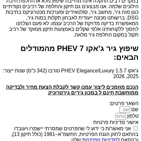
במקרים רבים התקלה אינה מחייבת שיפוץ מלא או החלפת תיבת
הילוכים שלמה. אנו מבצעים גם תיקון והחלפה של רכיבים נקודתיים
כגון מוח גיר, מחשב גיר, סולנואידים ומערכות מכטרוניקס בתיבות
DSG. ברשותנו מכונה ייעודית לאבחון תקלות במוח גיר,
המאפשרת בדיקה מדויקת של הרכיב עצמו. לא פעם הצלחנו
לחסוך ללקוחותינו אלפי שקלים באמצעות תיקון ממוקד של רכיב
תקול במקום החלפת גיר מלאה.
שיפוץ גיר ג’אקו 7 PHEV מהמודלים
הבאים:
ג’אקו 7 PHEV Elegance/Luxury 1.5 טורבו (342 כ”ס) שנות ייצור:
2025, 2026
הנכם מוזמנים ליצור עמנו קשר לקבלת הצעת מחיר ולבדיקה
ממוחשבת חינם ל במכון גירים גירטרוניק
השאר פרטים:
שם
טלפון
אישור מדיניות פרטיות
אני מאשר/ת כי ידוע לי שהפרטים שמסרתי יישמרו ויעובדו
בהתאם לחוק הגנת הפרטיות, התשמ"א–1981 (כולל תיקון 13),
ובהתאם ל
מדיניות הפרטיות
שלנו.