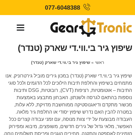
077-6048388
שיפוץ גיר בי.ווי.די שארק (טנדר)
ראשי
»
שיפוץ גיר בי.ווי.די שארק (טנדר)
שיפוץ גיר בי.ווי.די שארק (טנדר) במכון גירים מוביל גירטרוניק. אנו
מתמחים בשיפוץ והחלפת תיבות הילוכים לכל הדגמים ולכל סוגי
התיבות – אוטומטיות, רציפות (CVT), רובוטיות, DSG ותיבות
נוספות בהתאם לגרסה ולשנתון. האבחון מתבצע באמצעות
מכשור מתקדם ודיאגנוסטיקה ממוחשבת מדויקת, ללא עלות,
במטרה להבין האם נדרש שיפוץ יסודי או החלפת גיר מלאה.
העבודה מבוצעת על ידי צוות מנוסה, עם זמני עבודה קצרים ככל
האפשר, מלאי גדול של גירים חדשים, משופצים, מיבוא ומפירוק
הזמינים לאספקה והתקנה, מחירים הוגנים ופריסת תשלומים נוחה.