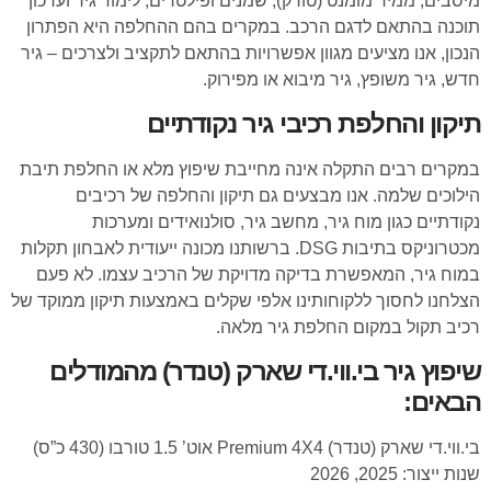
מיסבים, ממיר מומנט (טורק), שמנים ופילטרים, לימוד גיר ועדכון
תוכנה בהתאם לדגם הרכב. במקרים בהם ההחלפה היא הפתרון
הנכון, אנו מציעים מגוון אפשרויות בהתאם לתקציב ולצרכים – גיר
חדש, גיר משופץ, גיר מיבוא או מפירוק.
תיקון והחלפת רכיבי גיר נקודתיים
במקרים רבים התקלה אינה מחייבת שיפוץ מלא או החלפת תיבת
הילוכים שלמה. אנו מבצעים גם תיקון והחלפה של רכיבים
נקודתיים כגון מוח גיר, מחשב גיר, סולנואידים ומערכות
מכטרוניקס בתיבות DSG. ברשותנו מכונה ייעודית לאבחון תקלות
במוח גיר, המאפשרת בדיקה מדויקת של הרכיב עצמו. לא פעם
הצלחנו לחסוך ללקוחותינו אלפי שקלים באמצעות תיקון ממוקד של
רכיב תקול במקום החלפת גיר מלאה.
שיפוץ גיר בי.ווי.די שארק (טנדר) מהמודלים
הבאים:
בי.ווי.די שארק (טנדר) Premium 4X4 אוט’ 1.5 טורבו (430 כ”ס)
שנות ייצור: 2025, 2026