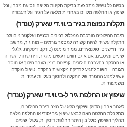
בסיום כל טיפול מתבצעת בדיקת תקינות מקיפה ונסיעת מבחן, וכל
שיפוץ או החלפה מלווים באחריות מלאה על הגיר ועל העבודה.
תקלות נפוצות בגיר בי.ווי.די שארק (טנדר)
תיבת ההילוכים מורכבת ממכלול רכיבים מכניים ואלקטרוניים ולכן
התקלה עשויה להיות קשורה למספר גורמים – מוח גיר, מחשב
גיר, חיישנים, סולנואידים, ממיר מומנט (טורק), דיסקיות, גלגלי
שיניים ומיסבים. אם אתם חווים רעשים מהגיר, ריח שרוף, השהיה
או החלקה בהעברת הילוכים, קפיצות בזמן מעבר הילוך או חוסר
תגובה – חשוב להגיע לבדיקה מקצועית בהקדם. טיפול מוקדם
עשוי למנוע החמרה של התקלה ולחסוך בעלויות עתידיות
משמעותיות.
שיפוץ או החלפת גיר ל-בי.ווי.די שארק (טנדר)
לאחר אבחון מדויק ושיקוף מלא של מצב תיבת ההילוכים,
מתקבלת החלטה האם לבצע שיפוץ גיר יסודי או החלפה מלאה.
תהליך השיפוץ כולל בין היתר החלפת דיסקיות, גלגלי שיניים,