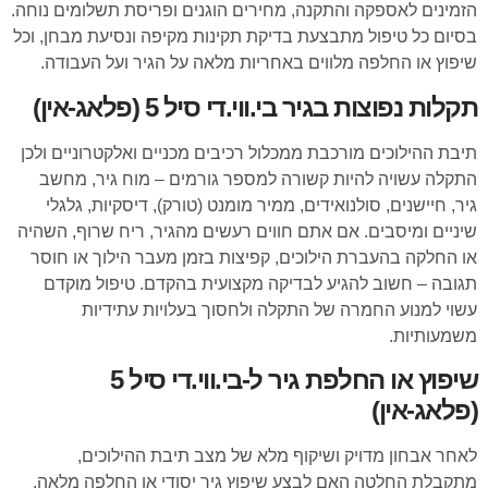
הזמינים לאספקה והתקנה, מחירים הוגנים ופריסת תשלומים נוחה.
בסיום כל טיפול מתבצעת בדיקת תקינות מקיפה ונסיעת מבחן, וכל
שיפוץ או החלפה מלווים באחריות מלאה על הגיר ועל העבודה.
תקלות נפוצות בגיר בי.ווי.די סיל 5 (פלאג-אין)
תיבת ההילוכים מורכבת ממכלול רכיבים מכניים ואלקטרוניים ולכן
התקלה עשויה להיות קשורה למספר גורמים – מוח גיר, מחשב
גיר, חיישנים, סולנואידים, ממיר מומנט (טורק), דיסקיות, גלגלי
שיניים ומיסבים. אם אתם חווים רעשים מהגיר, ריח שרוף, השהיה
או החלקה בהעברת הילוכים, קפיצות בזמן מעבר הילוך או חוסר
תגובה – חשוב להגיע לבדיקה מקצועית בהקדם. טיפול מוקדם
עשוי למנוע החמרה של התקלה ולחסוך בעלויות עתידיות
משמעותיות.
שיפוץ או החלפת גיר ל-בי.ווי.די סיל 5
(פלאג-אין)
לאחר אבחון מדויק ושיקוף מלא של מצב תיבת ההילוכים,
מתקבלת החלטה האם לבצע שיפוץ גיר יסודי או החלפה מלאה.