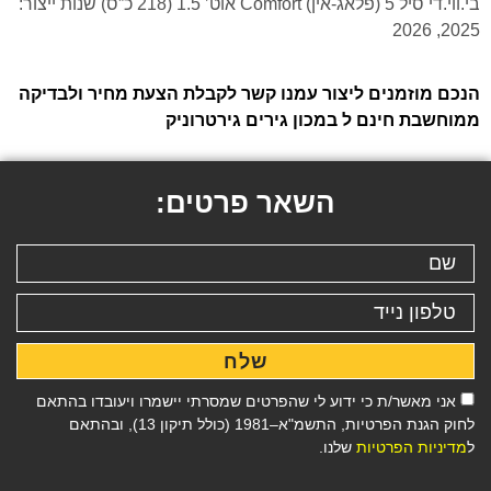
בי.ווי.די סיל 5 (פלאג-אין) Comfort אוט’ 1.5 (218 כ”ס) שנות ייצור:
2025, 2026
הנכם מוזמנים ליצור עמנו קשר לקבלת הצעת מחיר ולבדיקה
ממוחשבת חינם ל במכון גירים גירטרוניק
השאר פרטים:
שלח
אני מאשר/ת כי ידוע לי שהפרטים שמסרתי יישמרו ויעובדו בהתאם
לחוק הגנת הפרטיות, התשמ"א–1981 (כולל תיקון 13), ובהתאם
ל
מדיניות הפרטיות
שלנו.