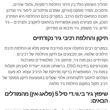
תהליך השיפוץ כולל בין היתר החלפת דיסקיות, גלגלי שיניים,
מיסבים, ממיר מומנט (טורק), שמנים ופילטרים, לימוד גיר ועדכון
תוכנה בהתאם לדגם הרכב. במקרים בהם ההחלפה היא הפתרון
הנכון, אנו מציעים מגוון אפשרויות בהתאם לתקציב ולצרכים – גיר
חדש, גיר משופץ, גיר מיבוא או מפירוק.
תיקון והחלפת רכיבי גיר נקודתיים
במקרים רבים התקלה אינה מחייבת שיפוץ מלא או החלפת תיבת
הילוכים שלמה. אנו מבצעים גם תיקון והחלפה של רכיבים
נקודתיים כגון מוח גיר, מחשב גיר, סולנואידים ומערכות
מכטרוניקס בתיבות DSG. ברשותנו מכונה ייעודית לאבחון תקלות
במוח גיר, המאפשרת בדיקה מדויקת של הרכיב עצמו. לא פעם
הצלחנו לחסוך ללקוחותינו אלפי שקלים באמצעות תיקון ממוקד של
רכיב תקול במקום החלפת גיר מלאה.
שיפוץ גיר בי.ווי.די סיל 5 (פלאג-אין) מהמודלים
הבאים: