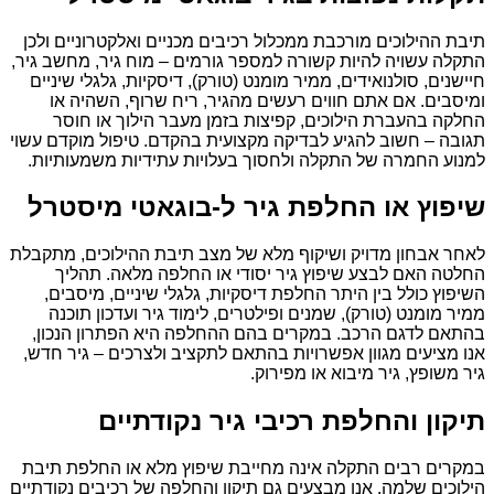
תיבת ההילוכים מורכבת ממכלול רכיבים מכניים ואלקטרוניים ולכן
התקלה עשויה להיות קשורה למספר גורמים – מוח גיר, מחשב גיר,
חיישנים, סולנואידים, ממיר מומנט (טורק), דיסקיות, גלגלי שיניים
ומיסבים. אם אתם חווים רעשים מהגיר, ריח שרוף, השהיה או
החלקה בהעברת הילוכים, קפיצות בזמן מעבר הילוך או חוסר
תגובה – חשוב להגיע לבדיקה מקצועית בהקדם. טיפול מוקדם עשוי
למנוע החמרה של התקלה ולחסוך בעלויות עתידיות משמעותיות.
שיפוץ או החלפת גיר ל-בוגאטי מיסטרל
לאחר אבחון מדויק ושיקוף מלא של מצב תיבת ההילוכים, מתקבלת
החלטה האם לבצע שיפוץ גיר יסודי או החלפה מלאה. תהליך
השיפוץ כולל בין היתר החלפת דיסקיות, גלגלי שיניים, מיסבים,
ממיר מומנט (טורק), שמנים ופילטרים, לימוד גיר ועדכון תוכנה
בהתאם לדגם הרכב. במקרים בהם ההחלפה היא הפתרון הנכון,
אנו מציעים מגוון אפשרויות בהתאם לתקציב ולצרכים – גיר חדש,
גיר משופץ, גיר מיבוא או מפירוק.
תיקון והחלפת רכיבי גיר נקודתיים
במקרים רבים התקלה אינה מחייבת שיפוץ מלא או החלפת תיבת
הילוכים שלמה. אנו מבצעים גם תיקון והחלפה של רכיבים נקודתיים