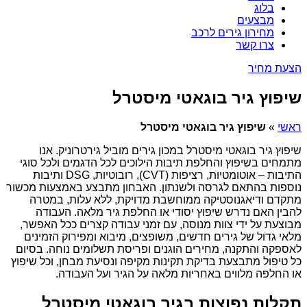
בלוג
מבצעים
מחירון גירים לרכב
צרו קשר
הצעת מחיר
שיפוץ גיר בוגאטי מיסטרל
ראשי
»
שיפוץ גיר בוגאטי מיסטרל
שיפוץ גיר בוגאטי מיסטרל במכון גירים מוביל גירטרוניק. אנו
מתמחים בשיפוץ והחלפת תיבות הילוכים לכל הדגמים ולכל סוגי
התיבות – אוטומטיות, רציפות (CVT), רובוטיות, DSG ותיבות
נוספות בהתאם לגרסה ולשנתון. האבחון מתבצע באמצעות מכשור
מתקדם ודיאגנוסטיקה ממוחשבת מדויקת, ללא עלות, במטרה
להבין האם נדרש שיפוץ יסודי או החלפת גיר מלאה. העבודה
מבוצעת על ידי צוות מנוסה, עם זמני עבודה קצרים ככל האפשר,
מלאי גדול של גירים חדשים, משופצים, מיבוא ומפירוק הזמינים
לאספקה והתקנה, מחירים הוגנים ופריסת תשלומים נוחה. בסיום
כל טיפול מתבצעת בדיקת תקינות מקיפה ונסיעת מבחן, וכל שיפוץ
או החלפה מלווים באחריות מלאה על הגיר ועל העבודה.
תקלות נפוצות בגיר בוגאטי מיסטרל