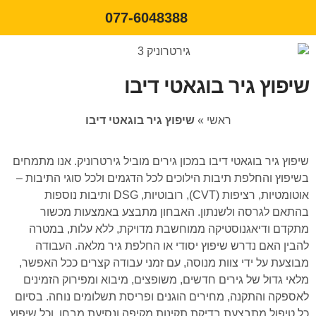
077-6048388
שיפוץ גיר בוגאטי דיבו
ראשי
»
שיפוץ גיר בוגאטי דיבו
שיפוץ גיר בוגאטי דיבו במכון גירים מוביל גירטרוניק. אנו מתמחים
בשיפוץ והחלפת תיבות הילוכים לכל הדגמים ולכל סוגי התיבות –
אוטומטיות, רציפות (CVT), רובוטיות, DSG ותיבות נוספות
בהתאם לגרסה ולשנתון. האבחון מתבצע באמצעות מכשור
מתקדם ודיאגנוסטיקה ממוחשבת מדויקת, ללא עלות, במטרה
להבין האם נדרש שיפוץ יסודי או החלפת גיר מלאה. העבודה
מבוצעת על ידי צוות מנוסה, עם זמני עבודה קצרים ככל האפשר,
מלאי גדול של גירים חדשים, משופצים, מיבוא ומפירוק הזמינים
לאספקה והתקנה, מחירים הוגנים ופריסת תשלומים נוחה. בסיום
כל טיפול מתבצעת בדיקת תקינות מקיפה ונסיעת מבחן, וכל שיפוץ