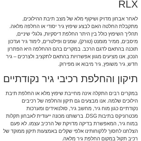
RLX
לאחר אבחון מדויק ושיקוף מלא של מצב תיבת ההילוכים,
מתקבלת החלטה האם לבצע שיפוץ גיר יסודי או החלפה מלאה.
תהליך השיפוץ כולל בין היתר החלפת דיסקיות, גלגלי שיניים,
מיסבים, ממיר מומנט (טורק), שמנים ופילטרים, לימוד גיר ועדכון
תוכנה בהתאם לדגם הרכב. במקרים בהם ההחלפה היא הפתרון
הנכון, אנו מציעים מגוון אפשרויות בהתאם לתקציב ולצרכים – גיר
חדש, גיר משופץ, גיר מיבוא או מפירוק.
תיקון והחלפת רכיבי גיר נקודתיים
במקרים רבים התקלה אינה מחייבת שיפוץ מלא או החלפת תיבת
הילוכים שלמה. אנו מבצעים גם תיקון והחלפה של רכיבים
נקודתיים כגון מוח גיר, מחשב גיר, סולנואידים ומערכות
מכטרוניקס בתיבות DSG. ברשותנו מכונה ייעודית לאבחון תקלות
במוח גיר, המאפשרת בדיקה מדויקת של הרכיב עצמו. לא פעם
הצלחנו לחסוך ללקוחותינו אלפי שקלים באמצעות תיקון ממוקד של
רכיב תקול במקום החלפת גיר מלאה.