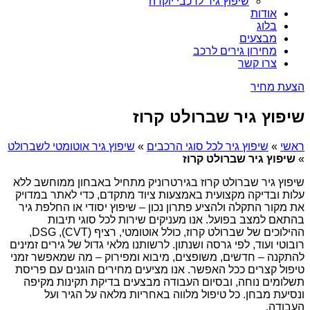
שיפוץ גיר לרכבי יוקרה
אודות
בלוג
מבצעים
מחירון גירים לרכב
צרו קשר
הצעת מחיר
שיפוץ גיר שברולט קרוז
ראשי
»
שיפוץ גיר לכל סוגי הרכבים
»
שיפוץ גיר אוטומטי לשברולט
»
שיפוץ גיר שברולט קרוז
שיפוץ גיר שברולט קרוז בגירטרוניק מתחיל באבחון ממוחשב ללא
עלות ובדיקה מקצועית באמצעות ציוד מתקדם, כדי לאתר במדויק
את מקור התקלה ולהציע פתרון נכון – שיפוץ יסודי או החלפת גיר
בהתאם למצב בפועל. אנו מעניקים שירות לכל סוגי תיבות
ההילוכים של שברולט קרוז, כולל אוטומטי, רציף (CVT), DSG,
רובוטי ועוד, לפי גרסה ושנתון. לרשותנו מלאי גדול של גירים זמינים
להתקנה – חדשים, משופצים, מיבוא ומפירוק – מה שמאפשר זמני
טיפול קצרים ככל האפשר. אנו מציעים מחירים הוגנים עם פריסת
תשלומים נוחה, ובסיום העבודה מבצעים בדיקת תקינות מקיפה
ונסיעת מבחן. כל טיפול מלווה באחריות מלאה על הגיר ועל
העבודה.