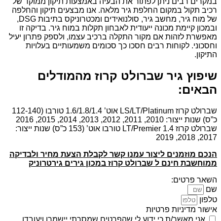
במקרים רבים ניתן לפתור את הבעיה באמצעות תיקון ממוקד של
רכיב תקול במקום החלפת גיר מלאה. אנו מבצעים תיקון והחלפה
של מוח גיר, מחשב גיר, סולנואידים ומכטרוניקס בתיבות DSG,
ובמכון קיימת מכונה ייעודית לאבחון תקלות במוח גיר. בדיקה זו
מאפשרת לזהות אם מקור התקלה ברכיב עצמו, ולספק פתרון יעיל
וחסכוני. לקוחות רבים חסכו כך סכומים משמעותיים בעלויות
התיקון.
שיפוץ גיר שברולט קרוז מהמודלים
הבאים:
שברולט קרוז LS/LT/Platinum אוט’ 1.6/1.8/1.4 טורבו (112-140
כ”ס) שנות ייצור: 2010, 2011, 2012, 2013, 2014, 2015, 2016
שברולט קרוז LT/Premier 1.4 טורבו אוט’ (153 כ”ס) שנות ייצור:
2017, 2018, 2019
הנכם מוזמנים ליצור עמנו קשר לקבלת הצעת מחיר ולבדיקה
ממוחשבת חינם ל שברולט קרוז במכון גירים גירטרוניק
השאר פרטים:
שם
טלפון
אישור מדיניות פרטיות
אני מאשר/ת כי ידוע לי שהפרטים שמסרתי יישמרו ויעובדו