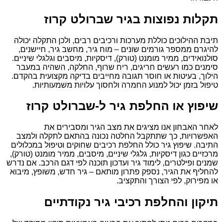
תקלות נפוצות בגיר שברולט קרוז
תיבת ההילוכים כוללת מערכות ורכיבים רבים, ולכן התקלה יכולה
להיגרם ממספר גורמים שונים – מוח גיר, מחשב גיר, חיישנים,
סולנואידים, ממיר מומנט (טורק), דיסקיות, מיסבים וגלגלי שיניים.
סימנים כמו רעשים חריגים, ריח שרוף, החלקה, השהיה במעבר
הילוך, בעיטות או חוסר תגובה מחייבים בדיקה מקצועית בהקדם.
טיפול בזמן יכול למנוע החמרה ולחסוך עלויות משמעותיות.
שיפוץ או החלפת גיר ל-שברולט קרוז
לאחר האבחון אנו מציגים את מצב הגיר ומסבירים את
האפשרויות, כך שתתקבל החלטה נכונה בהתאם לתקלה ולמצב
התיבה. שיפוץ גיר כולל החלפת רכיבים שחוקים וטיפול במכלולים
מרכזיים כגון דיסקיות, גלגלי שיניים, מיסבים, ממיר מומנט (טורק),
שמנים ופילטרים, לימוד גיר ועדכון תוכנה לפי דגם הרכב. אם נדרש
להחליף את הגיר, נספק פתרון מותאם – גיר חדש, משופץ, מיבוא
או מפירוק, לפי הצורך והתקציב.
תיקון והחלפת רכיבי גיר נקודתיים