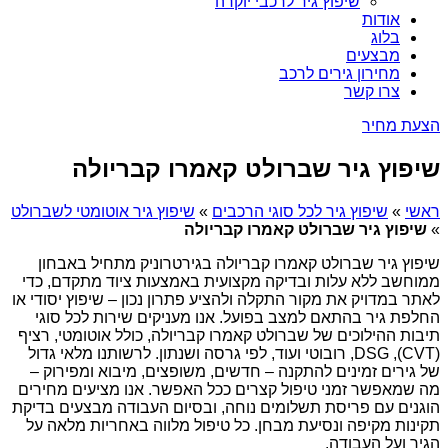
שיפוץ גיר לרכבי יוקרה
אודות
בלוג
מבצעים
מחירון גירים לרכב
צרו קשר
הצעת מחיר
שיפוץ גיר שברולט קאמרו קבריולה
ראשי
»
שיפוץ גיר לכל סוגי הרכבים
»
שיפוץ גיר אוטומטי לשברולט
»
שיפוץ גיר שברולט קאמרו קבריולה
שיפוץ גיר שברולט קאמרו קבריולה בגירטרוניק מתחיל באבחון
ממוחשב ללא עלות ובדיקה מקצועית באמצעות ציוד מתקדם, כדי
לאתר במדויק את מקור התקלה ולהציע פתרון נכון – שיפוץ יסודי או
החלפת גיר בהתאם למצב בפועל. אנו מעניקים שירות לכל סוגי
תיבות ההילוכים של שברולט קאמרו קבריולה, כולל אוטומטי, רציף
(CVT), DSG, רובוטי ועוד, לפי גרסה ושנתון. לרשותנו מלאי גדול
של גירים זמינים להתקנה – חדשים, משופצים, מיבוא ומפירוק –
מה שמאפשר זמני טיפול קצרים ככל האפשר. אנו מציעים מחירים
הוגנים עם פריסת תשלומים נוחה, ובסיום העבודה מבצעים בדיקת
תקינות מקיפה ונסיעת מבחן. כל טיפול מלווה באחריות מלאה על
הגיר ועל העבודה.