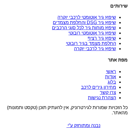
שירותים
שיפוץ גיר אוטומטי לרכבי יוקרה
שיפוץ גיר DSG והחלפת מצמדים
שיפוץ מוחות גיר לכל סוגי הרכבים
שיפוץ גיר אוטומטי רובוטי
שיפוץ גיר רציף
החלפת מצמד בגיר רובוטי
שיפוץ גיר לרכבי יוקרה
מפת אתר
ראשי
אודות
בלוג
מחירון גירים לרכב
צרו קשר
הצהרת נגישות
כל הזכויות שמורות לגירטרוניק, אין להעתיק תוכן (טקסט ותמונות)
מהאתר.
נבנה ומתוחזק ע”י