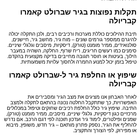
תקלות נפוצות בגיר שברולט קאמרו
קבריולה
תיבת ההילוכים כוללת מערכות ורכיבים רבים, ולכן התקלה יכולה
להיגרם ממספר גורמים שונים – מוח גיר, מחשב גיר, חיישנים,
סולנואידים, ממיר מומנט (טורק), דיסקיות, מיסבים וגלגלי שיניים.
סימנים כמו רעשים חריגים, ריח שרוף, החלקה, השהיה במעבר
הילוך, בעיטות או חוסר תגובה מחייבים בדיקה מקצועית בהקדם.
טיפול בזמן יכול למנוע החמרה ולחסוך עלויות משמעותיות.
שיפוץ או החלפת גיר ל-שברולט קאמרו
קבריולה
לאחר האבחון אנו מציגים את מצב הגיר ומסבירים את
האפשרויות, כך שתתקבל החלטה נכונה בהתאם לתקלה ולמצב
התיבה. שיפוץ גיר כולל החלפת רכיבים שחוקים וטיפול במכלולים
מרכזיים כגון דיסקיות, גלגלי שיניים, מיסבים, ממיר מומנט (טורק),
שמנים ופילטרים, לימוד גיר ועדכון תוכנה לפי דגם הרכב. אם נדרש
להחליף את הגיר, נספק פתרון מותאם – גיר חדש, משופץ, מיבוא
או מפירוק, לפי הצורך והתקציב.