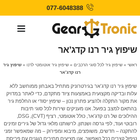
077-6048388
שיפוץ גיר רנו קדג’אר
ראשי
»
שיפוץ גיר לכל סוגי הרכבים
»
שיפוץ גיר אוטומטי לרנו
»
שיפוץ גיר
רנו קדג’אר
שיפוץ גיר רנו קדג’אר בגירטרוניק מתחיל באבחון ממוחשב ללא
עלות ובדיקה מקצועית באמצעות ציוד מתקדם, כדי לאתר במדויק
את מקור התקלה ולהציע פתרון נכון – שיפוץ יסודי או החלפת גיר
בהתאם למצב בפועל. אנו מעניקים שירות לכל סוגי תיבות
ההילוכים של רנו קדג’אר, כולל אוטומטי, רציף (CVT), DSG,
רובוטי ועוד, לפי גרסה ושנתון. לרשותנו מלאי גדול של גירים זמינים
להתקנה – חדשים, משופצים, מיבוא ומפירוק – מה שמאפשר זמני
טיפול קצרים ככל האפשר. אנו מציעים מחירים הוגנים עם פריסת