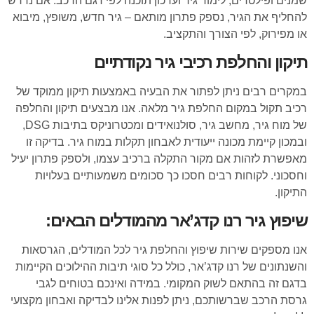
שמנים ופילטרים, לימוד גיר ועדכון תוכנה לפי דגם הרכב. אם נדרש
להחליף את הגיר, נספק פתרון מותאם – גיר חדש, משופץ, מיבוא
או מפירוק, לפי הצורך והתקציב.
תיקון והחלפת רכיבי גיר נקודתיים
במקרים רבים ניתן לפתור את הבעיה באמצעות תיקון ממוקד של
רכיב תקול במקום החלפת גיר מלאה. אנו מבצעים תיקון והחלפה
של מוח גיר, מחשב גיר, סולנואידים ומכטרוניקס בתיבות DSG,
ובמכון קיימת מכונה ייעודית לאבחון תקלות במוח גיר. בדיקה זו
מאפשרת לזהות אם מקור התקלה ברכיב עצמו, ולספק פתרון יעיל
וחסכוני. לקוחות רבים חסכו כך סכומים משמעותיים בעלויות
התיקון.
שיפוץ גיר רנו קדג’אר מהמודלים הבאים:
אנו מספקים שירות שיפוץ והחלפת גיר לכל המודלים, הגרסאות
והשנתונים של רנו קדג’אר, כולל כל סוגי תיבות ההילוכים הקיימות
בדגם זה בהתאם לשוק המקומי. במידה ואינכם בטוחים לגבי
גרסת הרכב שברשותכם, ניתן לפנות אלינו לבדיקה ואבחון מקצועי