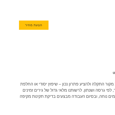
הצעת מחיר
ט
ור התקלה ולהציע פתרון נכון – שיפוץ יסודי או החלפת
ים שירות לכל סוגי תיבות ההילוכים של רנו מגאן ספורט, כולל אוטומטי, רציף (CVT), DSG, רובוטי ועוד, לפי גרסה ושנתון. לרשותנו מלאי גדול של גירים זמינים
ים נוחה, ובסיום העבודה מבצעים בדיקת תקינות מקיפה