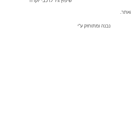
שיפוץ גיר לרכבי יוקרה
האתר.
נבנה ומתוחזק ע”י