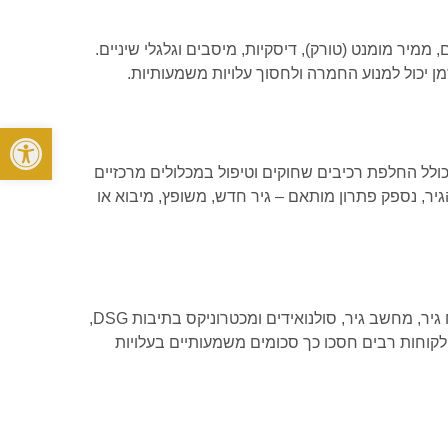
ממיר מומנט (טורק), דיסקיות, מיסבים וגלגלי שיניים.
ן יכול למנוע החמרה ולחסוך עלויות משמעותיות.
פתח סרגל
לל החלפת רכיבים שחוקים וטיפול במכלולים מרכזיים
הגיר, נספק פתרון מותאם – גיר חדש, משופץ, מיבוא או
במקרים רבים ניתן לפתור את הבעיה באמצעות תיקון ממוקד של רכיב תקול במקום החלפת גיר מלאה. אנו מבצעים תיקון והחלפה של מוח גיר, מחשב גיר, סולנואידים ומכטרוניקס בתיבות DSG,
 לקוחות רבים חסכו כך סכומים משמעותיים בעלויות