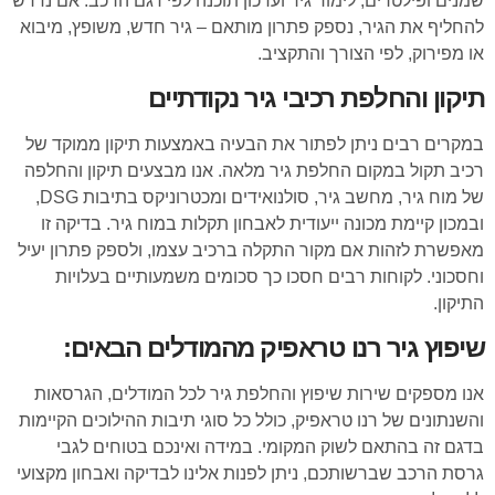
שמנים ופילטרים, לימוד גיר ועדכון תוכנה לפי דגם הרכב. אם נדרש
להחליף את הגיר, נספק פתרון מותאם – גיר חדש, משופץ, מיבוא
או מפירוק, לפי הצורך והתקציב.
תיקון והחלפת רכיבי גיר נקודתיים
במקרים רבים ניתן לפתור את הבעיה באמצעות תיקון ממוקד של
רכיב תקול במקום החלפת גיר מלאה. אנו מבצעים תיקון והחלפה
של מוח גיר, מחשב גיר, סולנואידים ומכטרוניקס בתיבות DSG,
ובמכון קיימת מכונה ייעודית לאבחון תקלות במוח גיר. בדיקה זו
מאפשרת לזהות אם מקור התקלה ברכיב עצמו, ולספק פתרון יעיל
וחסכוני. לקוחות רבים חסכו כך סכומים משמעותיים בעלויות
התיקון.
שיפוץ גיר רנו טראפיק מהמודלים הבאים:
אנו מספקים שירות שיפוץ והחלפת גיר לכל המודלים, הגרסאות
והשנתונים של רנו טראפיק, כולל כל סוגי תיבות ההילוכים הקיימות
בדגם זה בהתאם לשוק המקומי. במידה ואינכם בטוחים לגבי
גרסת הרכב שברשותכם, ניתן לפנות אלינו לבדיקה ואבחון מקצועי