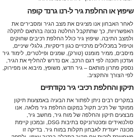
שיפוץ או החלפת גיר ל-רנו גרנד קופה
לאחר האבחון אנו מציגים את מצב הגיר ומסבירים את
האפשרויות, כך שתתקבל החלטה נכונה בהתאם לתקלה
ולמצב התיבה. שיפוץ גיר כולל החלפת רכיבים שחוקים
וטיפול במכלולים מרכזיים כגון דיסקיות, גלגלי שיניים,
מיסבים, ממיר מומנט (טורק), שמנים ופילטרים, לימוד גיר
ועדכון תוכנה לפי דגם הרכב. אם נדרש להחליף את הגיר,
נספק פתרון מותאם – גיר חדש, משופץ, מיבוא או מפירוק,
לפי הצורך והתקציב.
תיקון והחלפת רכיבי גיר נקודתיים
במקרים רבים ניתן לפתור את הבעיה באמצעות תיקון
ממוקד של רכיב תקול במקום החלפת גיר מלאה. אנו
מבצעים תיקון והחלפה של מוח גיר, מחשב גיר,
סולנואידים ומכטרוניקס בתיבות DSG, ובמכון קיימת
מכונה ייעודית לאבחון תקלות במוח גיר. בדיקה זו
מאפשרת לזהות אם מקור התקלה ברכיב עצמו, ולספק