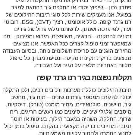
מתקדם, כדי לאתר במדויק את מקור התקלה ולהציע
פתרון נכון – שיפוץ יסודי או החלפת גיר בהתאם למצב
בפועל. אנו מעניקים שירות לכל סוגי תיבות ההילוכים של
רנו גרנד קופה, כולל אוטומטי, רציף (CVT), DSG, רובוטי
ועוד, לפי גרסה ושנתון. לרשותנו מלאי גדול של גירים
זמינים להתקנה – חדשים, משופצים, מיבוא ומפירוק – מה
שמאפשר זמני טיפול קצרים ככל האפשר. אנו מציעים
מחירים הוגנים עם פריסת תשלומים נוחה, ובסיום העבודה
מבצעים בדיקת תקינות מקיפה ונסיעת מבחן. כל טיפול
מלווה באחריות מלאה על הגיר ועל העבודה.
תקלות נפוצות בגיר רנו גרנד קופה
תיבת ההילוכים כוללת מערכות ורכיבים רבים, ולכן התקלה
יכולה להיגרם ממספר גורמים שונים – מוח גיר, מחשב
גיר, חיישנים, סולנואידים, ממיר מומנט (טורק), דיסקיות,
מיסבים וגלגלי שיניים. סימנים כמו רעשים חריגים, ריח
שרוף, החלקה, השהיה במעבר הילוך, בעיטות או חוסר
תגובה מחייבים בדיקה מקצועית בהקדם. טיפול בזמן יכול
למנוע החמרה ולחסוך עלויות משמעותיות.