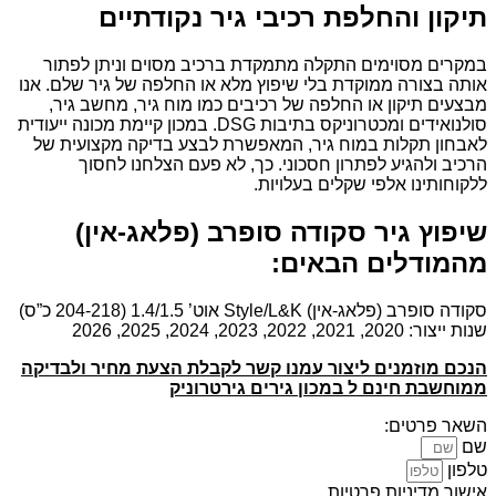
תיקון והחלפת רכיבי גיר נקודתיים
במקרים מסוימים התקלה מתמקדת ברכיב מסוים וניתן לפתור
אותה בצורה ממוקדת בלי שיפוץ מלא או החלפה של גיר שלם. אנו
מבצעים תיקון או החלפה של רכיבים כמו מוח גיר, מחשב גיר,
סולנואידים ומכטרוניקס בתיבות DSG. במכון קיימת מכונה ייעודית
לאבחון תקלות במוח גיר, המאפשרת לבצע בדיקה מקצועית של
הרכיב ולהגיע לפתרון חסכוני. כך, לא פעם הצלחנו לחסוך
ללקוחותינו אלפי שקלים בעלויות.
שיפוץ גיר סקודה סופרב (פלאג-אין)
מהמודלים הבאים:
סקודה סופרב (פלאג-אין) Style/L&K אוט’ 1.4/1.5 (204-218 כ”ס)
שנות ייצור: 2020, 2021, 2022, 2023, 2024, 2025, 2026
הנכם מוזמנים ליצור עמנו קשר לקבלת הצעת מחיר ולבדיקה
ממוחשבת חינם ל במכון גירים גירטרוניק
השאר פרטים:
שם
טלפון
אישור מדיניות פרטיות