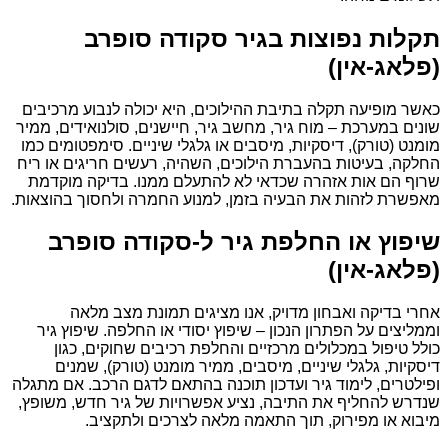
תקלות נפוצות בגיר סקודה סופרב
(פלאג-אין)
כאשר מופיעה תקלה בתיבת ההילוכים, היא יכולה לנבוע מרכיבים
שונים במערכת – מוח גיר, מחשב גיר, חיישנים, סולנואידים, ממיר
מומנט (טורק), דיסקיות, מיסבים או גלגלי שיניים. סימפטומים כמו
החלקה, בעיטות בהעברת הילוכים, השהיה, רעשים חריגים או ריח
שרוף הם אות אזהרה שכדאי לא להתעלם ממנו. בדיקה מוקדמת
מאפשרת לזהות את הבעיה בזמן, למנוע החמרה ולחסוך בהוצאות.
שיפוץ או החלפת גיר ל-סקודה סופרב
(פלאג-אין)
אחרי בדיקה ואבחון מדויק, אנו מציגים תמונת מצב מלאה
וממליצים על הפתרון הנכון – שיפוץ יסודי או החלפה. שיפוץ גיר
כולל טיפול במכלולים מרכזיים והחלפת רכיבים שחוקים, כגון
דיסקיות, גלגלי שיניים, מיסבים, ממיר מומנט (טורק), שמנים
ופילטרים, לימוד גיר ועדכון תוכנה בהתאם לדגם הרכב. אם מתגלה
שנדרש להחליף את התיבה, נציע אפשרויות של גיר חדש, משופץ,
מיבוא או מפירוק, תוך התאמה מלאה לצרכים ולתקציב.