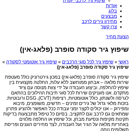
שיפוץ גיר לרכבי יוקרה
אודות
בלוג
מבצעים
מחירון גירים לרכב
צרו קשר
הצעת מחיר
שיפוץ גיר סקודה סופרב (פלאג-אין)
ראשי
»
שיפוץ גיר לכל סוגי הרכבים
»
שיפוץ גיר אוטומטי לסקודה
»
שיפוץ גיר סקודה סופרב (פלאג-אין)
שיפוץ גיר סקודה סופרב (פלאג-אין) במכון גירטרוניק כולל מעטפת
שירות מלאה – אבחון ממוחשב ללא עלות, החלטה מקצועית בין
שיפוץ להחלפה, וביצוע העבודה על ידי צוות מנוסה עם ציוד
מתקדם. אנו מעניקים שירות לכל סוגי תיבות ההילוכים בהתאם
לגרסה ולשנתון, כולל אוטומטיות, רציפות (CVT), DSG ורובוטיות.
בזכות מלאי גדול של גירים זמינים – חדשים, משופצים, מיבוא
ומפירוק – אנו יכולים לקצר זמני עבודה ככל האפשר ולהציע פתרון
שמתאים גם לרכב וגם לתקציב. בסיום כל טיפול מתבצעות בדיקות
תקינות מקיפות ונסיעת מבחן, וכל שיפוץ או החלפה מלווים
באחריות מלאה על הגיר ועל העבודה, לצד מחירים הוגנים ופריסת
תשלומים נוחה.