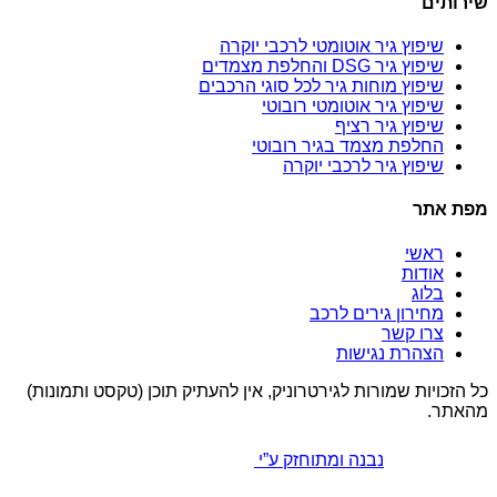
שירותים
שיפוץ גיר אוטומטי לרכבי יוקרה
שיפוץ גיר DSG והחלפת מצמדים
שיפוץ מוחות גיר לכל סוגי הרכבים
שיפוץ גיר אוטומטי רובוטי
שיפוץ גיר רציף
החלפת מצמד בגיר רובוטי
שיפוץ גיר לרכבי יוקרה
מפת אתר
ראשי
אודות
בלוג
מחירון גירים לרכב
צרו קשר
הצהרת נגישות
כל הזכויות שמורות לגירטרוניק, אין להעתיק תוכן (טקסט ותמונות)
מהאתר.
נבנה ומתוחזק ע”י