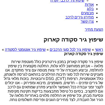
שיפוץ גיר לרכבי יוקרה
אודות
בלוג
מבצעים
מחירון גירים לרכב
צרו קשר
הצעת מחיר
שיפוץ גיר סקודה קארוק
ראשי
»
שיפוץ גיר לכל סוגי הרכבים
»
שיפוץ גיר אוטומטי לסקודה
»
שיפוץ גיר סקודה קארוק
שיפוץ גיר סקודה קארוק במכון גירטרוניק כולל מעטפת שירות
מלאה – אבחון ממוחשב ללא עלות, החלטה מקצועית בין שיפוץ
להחלפה, וביצוע העבודה על ידי צוות מנוסה עם ציוד מתקדם. אנו
מעניקים שירות לכל סוגי תיבות ההילוכים בהתאם לגרסה ולשנתון,
כולל אוטומטיות, רציפות (CVT), DSG ורובוטיות. בזכות מלאי גדול
של גירים זמינים – חדשים, משופצים, מיבוא ומפירוק – אנו יכולים
לקצר זמני עבודה ככל האפשר ולהציע פתרון שמתאים גם לרכב
וגם לתקציב. בסיום כל טיפול מתבצעות בדיקות תקינות מקיפות
ונסיעת מבחן, וכל שיפוץ או החלפה מלווים באחריות מלאה על
הגיר ועל העבודה, לצד מחירים הוגנים ופריסת תשלומים נוחה.