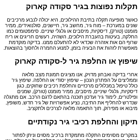
תקלות נפוצות בגיר סקודה קארוק
כאשר מופיעה תקלה בתיבת ההילוכים, היא יכולה לנבוע מרכיבים
שונים במערכת – מוח גיר, מחשב גיר, חיישנים, סולנואידים, ממיר
מומנט (טורק), דיסקיות, מיסבים או גלגלי שיניים. סימפטומים כמו
החלקה, בעיטות בהעברת הילוכים, השהיה, רעשים חריגים או ריח
שרוף הם אות אזהרה שכדאי לא להתעלם ממנו. בדיקה מוקדמת
מאפשרת לזהות את הבעיה בזמן, למנוע החמרה ולחסוך בהוצאות.
שיפוץ או החלפת גיר ל-סקודה קארוק
אחרי בדיקה ואבחון מדויק, אנו מציגים תמונת מצב מלאה
וממליצים על הפתרון הנכון – שיפוץ יסודי או החלפה. שיפוץ גיר
כולל טיפול במכלולים מרכזיים והחלפת רכיבים שחוקים, כגון
דיסקיות, גלגלי שיניים, מיסבים, ממיר מומנט (טורק), שמנים
ופילטרים, לימוד גיר ועדכון תוכנה בהתאם לדגם הרכב. אם מתגלה
שנדרש להחליף את התיבה, נציע אפשרויות של גיר חדש, משופץ,
מיבוא או מפירוק, תוך התאמה מלאה לצרכים ולתקציב.
תיקון והחלפת רכיבי גיר נקודתיים
במקרים מסוימים התקלה מתמקדת ברכיב מסוים וניתן לפתור