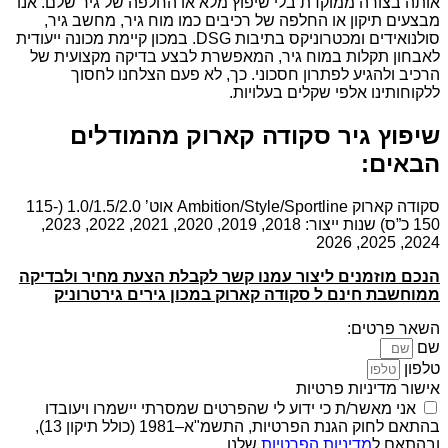
אותה בצורה ממוקדת בלי שיפוץ מלא או החלפה של גיר שלם. אנו
מבצעים תיקון או החלפה של רכיבים כמו מוח גיר, מחשב גיר,
סולנואידים ומכטרוניקס בתיבות DSG. במכון קיימת מכונה ייעודית
לאבחון תקלות במוח גיר, המאפשרת לבצע בדיקה מקצועית של
הרכיב ולהגיע לפתרון חסכוני. כך, לא פעם הצלחנו לחסוך
ללקוחותינו אלפי שקלים בעלויות.
שיפוץ גיר סקודה קארוק מהמודלים
הבאים:
סקודה קארוק Ambition/Style/Sportline אוט’ 1.0/1.5/2.0 (115-
150 כ”ס) שנות ייצור: 2018, 2019, 2020, 2021, 2022, 2023,
2024, 2025, 2026
הנכם מוזמנים ליצור עמנו קשר לקבלת הצעת מחיר ולבדיקה
ממוחשבת חינם ל סקודה קארוק במכון גירים גירטרוניק
השאר פרטים:
שם
טלפון
אישור מדיניות פרטיות
אני מאשר/ת כי ידוע לי שהפרטים שמסרתי יישמרו ויעובדו
בהתאם לחוק הגנת הפרטיות, התשמ"א–1981 (כולל תיקון 13),
ובהתאם ל
מדיניות הפרטיות
שלנו.