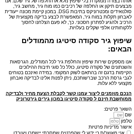
אותה בצורה ממוקדת בלי שיפוץ מלא או החלפה של גיר שלם. אנו
מבצעים תיקון או החלפה של רכיבים כמו מוח גיר, מחשב גיר,
סולנואידים ומכטרוניקס בתיבות DSG. במכון קיימת מכונה ייעודית
לאבחון תקלות במוח גיר, המאפשרת לבצע בדיקה מקצועית של
הרכיב ולהגיע לפתרון חסכוני. כך, לא פעם הצלחנו לחסוך
ללקוחותינו אלפי שקלים בעלויות.
שיפוץ גיר סקודה סיטיגו מהמודלים
הבאים:
אנו מספקים שירות שיפוץ והחלפת גיר לכל המודלים, הגרסאות
והשנתונים של סקודה סיטיגו, כולל כל סוגי תיבות ההילוכים
הקיימות בדגם זה בהתאם לשוק המקומי. במידה ואינכם בטוחים
לגבי גרסת הרכב שברשותכם, ניתן לפנות אלינו לבדיקה ואבחון
מקצועי ללא עלות.
הנכם מוזמנים ליצור עמנו קשר לקבלת הצעת מחיר ולבדיקה
ממוחשבת חינם ל סקודה סיטיגו במכון גירים גירטרוניק
השאר פרטים:
שם
טלפון
אישור מדיניות פרטיות
אני מאשר/ת כי ידוע לי שהפרטים שמסרתי יישמרו ויעובדו