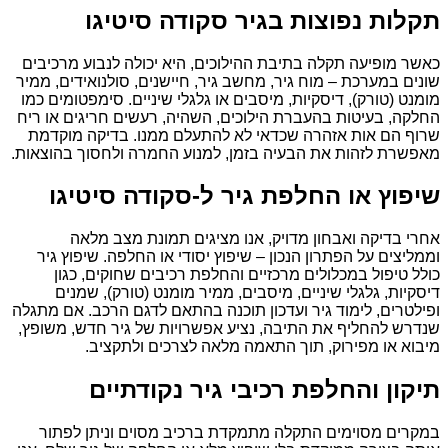
תקלות נפוצות בגיר סקודה סיטיגו
כאשר מופיעה תקלה בתיבת ההילוכים, היא יכולה לנבוע מרכיבים
שונים במערכת – מוח גיר, מחשב גיר, חיישנים, סולנואידים, ממיר
מומנט (טורק), דיסקיות, מיסבים או גלגלי שיניים. סימפטומים כמו
החלקה, בעיטות בהעברת הילוכים, השהיה, רעשים חריגים או ריח
שרוף הם אות אזהרה שכדאי לא להתעלם ממנו. בדיקה מוקדמת
מאפשרת לזהות את הבעיה בזמן, למנוע החמרה ולחסוך בהוצאות.
שיפוץ או החלפת גיר ל-סקודה סיטיגו
אחרי בדיקה ואבחון מדויק, אנו מציגים תמונת מצב מלאה
וממליצים על הפתרון הנכון – שיפוץ יסודי או החלפה. שיפוץ גיר
כולל טיפול במכלולים מרכזיים והחלפת רכיבים שחוקים, כגון
דיסקיות, גלגלי שיניים, מיסבים, ממיר מומנט (טורק), שמנים
ופילטרים, לימוד גיר ועדכון תוכנה בהתאם לדגם הרכב. אם מתגלה
שנדרש להחליף את התיבה, נציע אפשרויות של גיר חדש, משופץ,
מיבוא או מפירוק, תוך התאמה מלאה לצרכים ולתקציב.
תיקון והחלפת רכיבי גיר נקודתיים
במקרים מסוימים התקלה מתמקדת ברכיב מסוים וניתן לפתור