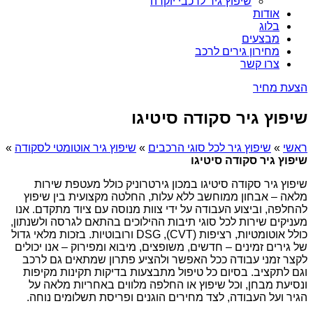
שיפוץ גיר לרכבי יוקרה
אודות
בלוג
מבצעים
מחירון גירים לרכב
צרו קשר
הצעת מחיר
שיפוץ גיר סקודה סיטיגו
ראשי
»
שיפוץ גיר לכל סוגי הרכבים
»
שיפוץ גיר אוטומטי לסקודה
»
שיפוץ גיר סקודה סיטיגו
שיפוץ גיר סקודה סיטיגו במכון גירטרוניק כולל מעטפת שירות
מלאה – אבחון ממוחשב ללא עלות, החלטה מקצועית בין שיפוץ
להחלפה, וביצוע העבודה על ידי צוות מנוסה עם ציוד מתקדם. אנו
מעניקים שירות לכל סוגי תיבות ההילוכים בהתאם לגרסה ולשנתון,
כולל אוטומטיות, רציפות (CVT), DSG ורובוטיות. בזכות מלאי גדול
של גירים זמינים – חדשים, משופצים, מיבוא ומפירוק – אנו יכולים
לקצר זמני עבודה ככל האפשר ולהציע פתרון שמתאים גם לרכב
וגם לתקציב. בסיום כל טיפול מתבצעות בדיקות תקינות מקיפות
ונסיעת מבחן, וכל שיפוץ או החלפה מלווים באחריות מלאה על
הגיר ועל העבודה, לצד מחירים הוגנים ופריסת תשלומים נוחה.