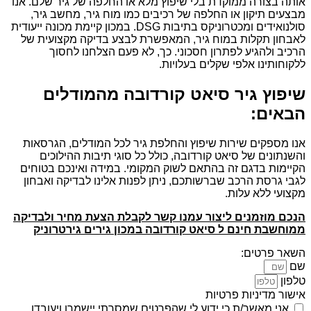
אותה בצורה ממוקדת בלי שיפוץ מלא או החלפה של גיר שלם. אנו
מבצעים תיקון או החלפה של רכיבים כמו מוח גיר, מחשב גיר,
סולנואידים ומכטרוניקס בתיבות DSG. במכון קיימת מכונה ייעודית
לאבחון תקלות במוח גיר, המאפשרת לבצע בדיקה מקצועית של
הרכיב ולהגיע לפתרון חסכוני. כך, לא פעם הצלחנו לחסוך
ללקוחותינו אלפי שקלים בעלויות.
שיפוץ גיר סיאט קורדובה מהמודלים
הבאים:
אנו מספקים שירות שיפוץ והחלפת גיר לכל המודלים, הגרסאות
והשנתונים של סיאט קורדובה, כולל כל סוגי תיבות ההילוכים
הקיימות בדגם זה בהתאם לשוק המקומי. במידה ואינכם בטוחים
לגבי גרסת הרכב שברשותכם, ניתן לפנות אלינו לבדיקה ואבחון
מקצועי ללא עלות.
הנכם מוזמנים ליצור עמנו קשר לקבלת הצעת מחיר ולבדיקה
ממוחשבת חינם ל סיאט קורדובה במכון גירים גירטרוניק
השאר פרטים:
שם
טלפון
אישור מדיניות פרטיות
אני מאשר/ת כי ידוע לי שהפרטים שמסרתי יישמרו ויעובדו