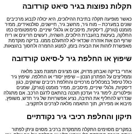
תקלות נפוצות בגיר סיאט קורדובה
כאשר מופיעה תקלה בתיבת ההילוכים, היא יכולה לנבוע מרכיבים
שונים במערכת – מוח גיר, מחשב גיר, חיישנים, סולנואידים, ממיר
מומנט (טורק), דיסקיות, מיסבים או גלגלי שיניים. סימפטומים כמו
החלקה, בעיטות בהעברת הילוכים, השהיה, רעשים חריגים או ריח
שרוף הם אות אזהרה שכדאי לא להתעלם ממנו. בדיקה מוקדמת
מאפשרת לזהות את הבעיה בזמן, למנוע החמרה ולחסוך בהוצאות.
שיפוץ או החלפת גיר ל-סיאט קורדובה
אחרי בדיקה ואבחון מדויק, אנו מציגים תמונת מצב מלאה
וממליצים על הפתרון הנכון – שיפוץ יסודי או החלפה. שיפוץ גיר
כולל טיפול במכלולים מרכזיים והחלפת רכיבים שחוקים, כגון
דיסקיות, גלגלי שיניים, מיסבים, ממיר מומנט (טורק), שמנים
ופילטרים, לימוד גיר ועדכון תוכנה בהתאם לדגם הרכב. אם מתגלה
שנדרש להחליף את התיבה, נציע אפשרויות של גיר חדש, משופץ,
מיבוא או מפירוק, תוך התאמה מלאה לצרכים ולתקציב.
תיקון והחלפת רכיבי גיר נקודתיים
במקרים מסוימים התקלה מתמקדת ברכיב מסוים וניתן לפתור