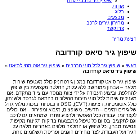
שיפוץ גיר לרכבי יוקרה
אודות
בלוג
מבצעים
מחירון גירים לרכב
צרו קשר
הצעת מחיר
שיפוץ גיר סיאט קורדובה
ראשי
»
שיפוץ גיר לכל סוגי הרכבים
»
שיפוץ גיר אוטומטי לסיאט
»
שיפוץ גיר סיאט קורדובה
שיפוץ גיר סיאט קורדובה במכון גירטרוניק כולל מעטפת שירות
מלאה – אבחון ממוחשב ללא עלות, החלטה מקצועית בין שיפוץ
להחלפה, וביצוע העבודה על ידי צוות מנוסה עם ציוד מתקדם. אנו
מעניקים שירות לכל סוגי תיבות ההילוכים בהתאם לגרסה ולשנתון,
כולל אוטומטיות, רציפות (CVT), DSG ורובוטיות. בזכות מלאי גדול
של גירים זמינים – חדשים, משופצים, מיבוא ומפירוק – אנו יכולים
לקצר זמני עבודה ככל האפשר ולהציע פתרון שמתאים גם לרכב
וגם לתקציב. בסיום כל טיפול מתבצעות בדיקות תקינות מקיפות
ונסיעת מבחן, וכל שיפוץ או החלפה מלווים באחריות מלאה על
הגיר ועל העבודה, לצד מחירים הוגנים ופריסת תשלומים נוחה.