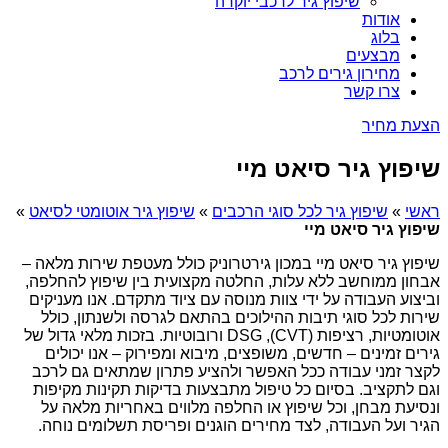
שיפוץ גיר לרכבי יוקרה
אודות
בלוג
מבצעים
מחירון גירים לרכב
צרו קשר
הצעת מחיר
שיפוץ גיר סיאט מיי
ראשי
»
שיפוץ גיר לכל סוגי הרכבים
»
שיפוץ גיר אוטומטי לסיאט
»
שיפוץ גיר סיאט מיי
שיפוץ גיר סיאט מיי במכון גירטרוניק כולל מעטפת שירות מלאה –
אבחון ממוחשב ללא עלות, החלטה מקצועית בין שיפוץ להחלפה,
וביצוע העבודה על ידי צוות מנוסה עם ציוד מתקדם. אנו מעניקים
שירות לכל סוגי תיבות ההילוכים בהתאם לגרסה ולשנתון, כולל
אוטומטיות, רציפות (CVT), DSG ורובוטיות. בזכות מלאי גדול של
גירים זמינים – חדשים, משופצים, מיבוא ומפירוק – אנו יכולים
לקצר זמני עבודה ככל האפשר ולהציע פתרון שמתאים גם לרכב
וגם לתקציב. בסיום כל טיפול מתבצעות בדיקות תקינות מקיפות
ונסיעת מבחן, וכל שיפוץ או החלפה מלווים באחריות מלאה על
הגיר ועל העבודה, לצד מחירים הוגנים ופריסת תשלומים נוחה.