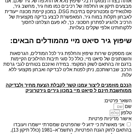
אותה בצורה ממוקדת בלי שיפוץ מלא או החלפה של גיר שלם. אנו
מבצעים תיקון או החלפה של רכיבים כמו מוח גיר, מחשב גיר,
סולנואידים ומכטרוניקס בתיבות DSG. במכון קיימת מכונה ייעודית
לאבחון תקלות במוח גיר, המאפשרת לבצע בדיקה מקצועית של
הרכיב ולהגיע לפתרון חסכוני. כך, לא פעם הצלחנו לחסוך
ללקוחותינו אלפי שקלים בעלויות.
שיפוץ גיר סיאט מיי מהמודלים הבאים:
אנו מספקים שירות שיפוץ והחלפת גיר לכל המודלים, הגרסאות
והשנתונים של סיאט מיי, כולל כל סוגי תיבות ההילוכים הקיימות
בדגם זה בהתאם לשוק המקומי. במידה ואינכם בטוחים לגבי גרסת
הרכב שברשותכם, ניתן לפנות אלינו לבדיקה ואבחון מקצועי ללא
עלות.
הנכם מוזמנים ליצור עמנו קשר לקבלת הצעת מחיר ולבדיקה
ממוחשבת חינם ל סיאט מיי במכון גירים גירטרוניק
השאר פרטים:
שם
טלפון
אישור מדיניות פרטיות
אני מאשר/ת כי ידוע לי שהפרטים שמסרתי יישמרו ויעובדו
בהתאם לחוק הגנת הפרטיות, התשמ"א–1981 (כולל תיקון 13),