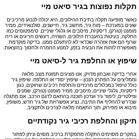
תקלות נפוצות בגיר סיאט מיי
כאשר מופיעה תקלה בתיבת ההילוכים, היא יכולה לנבוע מרכיבים
שונים במערכת – מוח גיר, מחשב גיר, חיישנים, סולנואידים, ממיר
מומנט (טורק), דיסקיות, מיסבים או גלגלי שיניים. סימפטומים כמו
החלקה, בעיטות בהעברת הילוכים, השהיה, רעשים חריגים או ריח
שרוף הם אות אזהרה שכדאי לא להתעלם ממנו. בדיקה מוקדמת
מאפשרת לזהות את הבעיה בזמן, למנוע החמרה ולחסוך בהוצאות.
שיפוץ או החלפת גיר ל-סיאט מיי
אחרי בדיקה ואבחון מדויק, אנו מציגים תמונת מצב מלאה
וממליצים על הפתרון הנכון – שיפוץ יסודי או החלפה. שיפוץ גיר
כולל טיפול במכלולים מרכזיים והחלפת רכיבים שחוקים, כגון
דיסקיות, גלגלי שיניים, מיסבים, ממיר מומנט (טורק), שמנים
ופילטרים, לימוד גיר ועדכון תוכנה בהתאם לדגם הרכב. אם מתגלה
שנדרש להחליף את התיבה, נציע אפשרויות של גיר חדש, משופץ,
מיבוא או מפירוק, תוך התאמה מלאה לצרכים ולתקציב.
תיקון והחלפת רכיבי גיר נקודתיים
במקרים מסוימים התקלה מתמקדת ברכיב מסוים וניתן לפתור