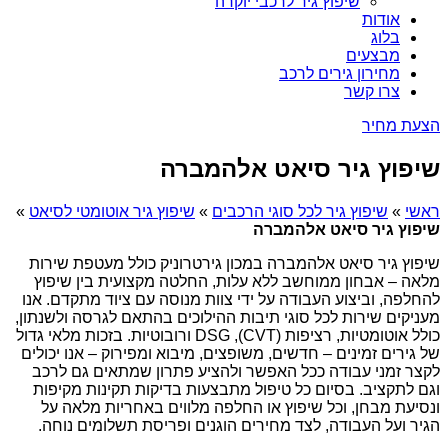
שיפוץ גיר לרכבי יוקרה
אודות
בלוג
מבצעים
מחירון גירים לרכב
צרו קשר
הצעת מחיר
שיפוץ גיר סיאט אלהמברה
ראשי
»
שיפוץ גיר לכל סוגי הרכבים
»
שיפוץ גיר אוטומטי לסיאט
»
שיפוץ גיר סיאט אלהמברה
שיפוץ גיר סיאט אלהמברה במכון גירטרוניק כולל מעטפת שירות
מלאה – אבחון ממוחשב ללא עלות, החלטה מקצועית בין שיפוץ
להחלפה, וביצוע העבודה על ידי צוות מנוסה עם ציוד מתקדם. אנו
מעניקים שירות לכל סוגי תיבות ההילוכים בהתאם לגרסה ולשנתון,
כולל אוטומטיות, רציפות (CVT), DSG ורובוטיות. בזכות מלאי גדול
של גירים זמינים – חדשים, משופצים, מיבוא ומפירוק – אנו יכולים
לקצר זמני עבודה ככל האפשר ולהציע פתרון שמתאים גם לרכב
וגם לתקציב. בסיום כל טיפול מתבצעות בדיקות תקינות מקיפות
ונסיעת מבחן, וכל שיפוץ או החלפה מלווים באחריות מלאה על
הגיר ועל העבודה, לצד מחירים הוגנים ופריסת תשלומים נוחה.