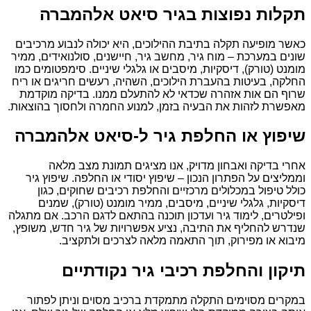
תקלות נפוצות בגיר סיאט אלהמברה
כאשר מופיעה תקלה בתיבת ההילוכים, היא יכולה לנבוע מרכיבים
שונים במערכת – מוח גיר, מחשב גיר, חיישנים, סולנואידים, ממיר
מומנט (טורק), דיסקיות, מיסבים או גלגלי שיניים. סימפטומים כמו
החלקה, בעיטות בהעברת הילוכים, השהיה, רעשים חריגים או ריח
שרוף הם אות אזהרה שכדאי לא להתעלם ממנו. בדיקה מוקדמת
מאפשרת לזהות את הבעיה בזמן, למנוע החמרה ולחסוך בהוצאות.
שיפוץ או החלפת גיר ל-סיאט אלהמברה
אחרי בדיקה ואבחון מדויק, אנו מציגים תמונת מצב מלאה
וממליצים על הפתרון הנכון – שיפוץ יסודי או החלפה. שיפוץ גיר
כולל טיפול במכלולים מרכזיים והחלפת רכיבים שחוקים, כגון
דיסקיות, גלגלי שיניים, מיסבים, ממיר מומנט (טורק), שמנים
ופילטרים, לימוד גיר ועדכון תוכנה בהתאם לדגם הרכב. אם מתגלה
שנדרש להחליף את התיבה, נציע אפשרויות של גיר חדש, משופץ,
מיבוא או מפירוק, תוך התאמה מלאה לצרכים ולתקציב.
תיקון והחלפת רכיבי גיר נקודתיים
במקרים מסוימים התקלה מתמקדת ברכיב מסוים וניתן לפתור