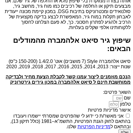
אותה בצורה ממוקדת בלי שיפוץ מלא או החלפה של גיר שלם. אנו
מבצעים תיקון או החלפה של רכיבים כמו מוח גיר, מחשב גיר,
סולנואידים ומכטרוניקס בתיבות DSG. במכון קיימת מכונה ייעודית
לאבחון תקלות במוח גיר, המאפשרת לבצע בדיקה מקצועית של
הרכיב ולהגיע לפתרון חסכוני. כך, לא פעם הצלחנו לחסוך
ללקוחותינו אלפי שקלים בעלויות.
שיפוץ גיר סיאט אלהמברה מהמודלים
הבאים:
סיאט אלהמברה Style (7 מושבים) אוט’ 1.4/2.0 (150-200 כ”ס)
שנות ייצור: 2013, 2014, 2015, 2016, 2017, 2018, 2019, 2020
הנכם מוזמנים ליצור עמנו קשר לקבלת הצעת מחיר ולבדיקה
ממוחשבת חינם ל סיאט אלהמברה במכון גירים גירטרוניק
השאר פרטים:
שם
טלפון
אישור מדיניות פרטיות
אני מאשר/ת כי ידוע לי שהפרטים שמסרתי יישמרו ויעובדו
בהתאם לחוק הגנת הפרטיות, התשמ"א–1981 (כולל תיקון 13),
ובהתאם ל
מדיניות הפרטיות
שלנו.
שלח