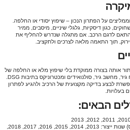
מיקרה
ממליצים על הפתרון הנכון – שיפוץ יסודי או החלפה.
וקים, כגון דיסקיות, גלגלי שיניים, מיסבים, ממיר
ה בהתאם לדגם הרכב. אם מתגלה שנדרש להחליף את
ירוק, תוך התאמה מלאה לצרכים ולתקציב.
ים
ור אותה בצורה ממוקדת בלי שיפוץ מלא או החלפה של
גיר שלם. אנו מבצעים תיקון או החלפה של רכיבים כמו מוח גיר, מחשב גיר, סולנואידים ומכטרוניקס בתיבות DSG.
אפשרת לבצע בדיקה מקצועית של הרכיב ולהגיע לפתרון
 בעלויות.
לים הבאים:
ניסאן מיקרה Visia/Acenta/Acenta Plus אוט’ 1.2 (80 כ”ס) שנות ייצור: 2013, 2014, 2015, 2016, 2017, 2018,