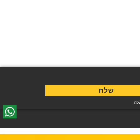
שלח
נו.