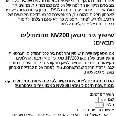
אותה בצורה ממוקדת בלי שיפוץ מלא או החלפה של גיר שלם. אנו
מבצעים תיקון או החלפה של רכיבים כמו מוח גיר, מחשב גיר,
סולנואידים ומכטרוניקס בתיבות DSG. במכון קיימת מכונה ייעודית
לאבחון תקלות במוח גיר, המאפשרת לבצע בדיקה מקצועית של
הרכיב ולהגיע לפתרון חסכוני. כך, לא פעם הצלחנו לחסוך
ללקוחותינו אלפי שקלים בעלויות.
שיפוץ גיר ניסאן NV200 מהמודלים
הבאים:
אנו מספקים שירות שיפוץ והחלפת גיר לכל המודלים, הגרסאות
והשנתונים של ניסאן NV200, כולל כל סוגי תיבות ההילוכים
הקיימות בדגם זה בהתאם לשוק המקומי. במידה ואינכם בטוחים
לגבי גרסת הרכב שברשותכם, ניתן לפנות אלינו לבדיקה ואבחון
מקצועי ללא עלות.
הנכם מוזמנים ליצור עמנו קשר לקבלת הצעת מחיר ולבדיקה
ממוחשבת חינם ל ניסאן NV200 במכון גירים גירטרוניק
השאר פרטים:
שם
טלפון
אישור מדיניות פרטיות
אני מאשר/ת כי ידוע לי שהפרטים שמסרתי יישמרו ויעובדו