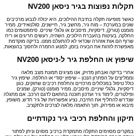
תקלות נפוצות בגיר ניסאן NV200
כאשר מופיעה תקלה בתיבת ההילוכים, היא יכולה לנבוע מרכיבים
שונים במערכת – מוח גיר, מחשב גיר, חיישנים, סולנואידים, ממיר
מומנט (טורק), דיסקיות, מיסבים או גלגלי שיניים. סימפטומים כמו
החלקה, בעיטות בהעברת הילוכים, השהיה, רעשים חריגים או ריח
שרוף הם אות אזהרה שכדאי לא להתעלם ממנו. בדיקה מוקדמת
מאפשרת לזהות את הבעיה בזמן, למנוע החמרה ולחסוך בהוצאות.
שיפוץ או החלפת גיר ל-ניסאן NV200
אחרי בדיקה ואבחון מדויק, אנו מציגים תמונת מצב מלאה
וממליצים על הפתרון הנכון – שיפוץ יסודי או החלפה. שיפוץ גיר
כולל טיפול במכלולים מרכזיים והחלפת רכיבים שחוקים, כגון
דיסקיות, גלגלי שיניים, מיסבים, ממיר מומנט (טורק), שמנים
ופילטרים, לימוד גיר ועדכון תוכנה בהתאם לדגם הרכב. אם מתגלה
שנדרש להחליף את התיבה, נציע אפשרויות של גיר חדש, משופץ,
מיבוא או מפירוק, תוך התאמה מלאה לצרכים ולתקציב.
תיקון והחלפת רכיבי גיר נקודתיים
במקרים מסוימים התקלה מתמקדת ברכיב מסוים וניתן לפתור