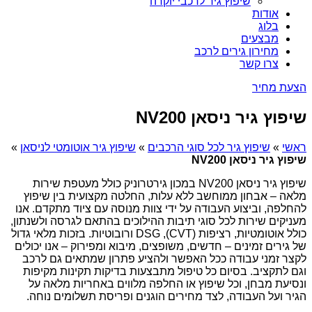
שיפוץ גיר לרכבי יוקרה
אודות
בלוג
מבצעים
מחירון גירים לרכב
צרו קשר
הצעת מחיר
שיפוץ גיר ניסאן NV200
ראשי
»
שיפוץ גיר לכל סוגי הרכבים
»
שיפוץ גיר אוטומטי לניסאן
»
שיפוץ גיר ניסאן NV200
שיפוץ גיר ניסאן NV200 במכון גירטרוניק כולל מעטפת שירות
מלאה – אבחון ממוחשב ללא עלות, החלטה מקצועית בין שיפוץ
להחלפה, וביצוע העבודה על ידי צוות מנוסה עם ציוד מתקדם. אנו
מעניקים שירות לכל סוגי תיבות ההילוכים בהתאם לגרסה ולשנתון,
כולל אוטומטיות, רציפות (CVT), DSG ורובוטיות. בזכות מלאי גדול
של גירים זמינים – חדשים, משופצים, מיבוא ומפירוק – אנו יכולים
לקצר זמני עבודה ככל האפשר ולהציע פתרון שמתאים גם לרכב
וגם לתקציב. בסיום כל טיפול מתבצעות בדיקות תקינות מקיפות
ונסיעת מבחן, וכל שיפוץ או החלפה מלווים באחריות מלאה על
הגיר ועל העבודה, לצד מחירים הוגנים ופריסת תשלומים נוחה.