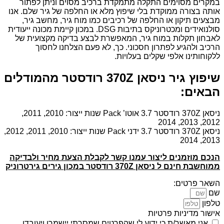
במקרים מסוימים התקלה מתמקדת ברכיב מסוים וניתן לפתור
אותה בצורה ממוקדת בלי שיפוץ מלא או החלפה של גיר שלם. אנו
מבצעים תיקון או החלפה של רכיבים כמו מוח גיר, מחשב גיר,
סולנואידים ומכטרוניקס בתיבות DSG. במכון קיימת מכונה ייעודית
לאבחון תקלות במוח גיר, המאפשרת לבצע בדיקה מקצועית של
הרכיב ולהגיע לפתרון חסכוני. כך, לא פעם הצלחנו לחסוך
ללקוחותינו אלפי שקלים בעלויות.
שיפוץ גיר ניסאן 370Z רודסטר מהמודלים
הבאים:
ניסאן 370Z רודסטר 3.7 אוטו’ Pack שנות ייצור: 2010, 2011,
2012, 2013, 2014
ניסאן 370Z רודסטר 3.7 ידני Pack שנות ייצור: 2010, 2011, 2012,
2013, 2014
הנכם מוזמנים ליצור עמנו קשר לקבלת הצעת מחיר ולבדיקה
ממוחשבת חינם ל ניסאן 370Z רודסטר במכון גירים גירטרוניק
השאר פרטים:
שם
טלפון
אישור מדיניות פרטיות
אני מאשר/ת כי ידוע לי שהפרטים שמסרתי יישמרו ויעובדו