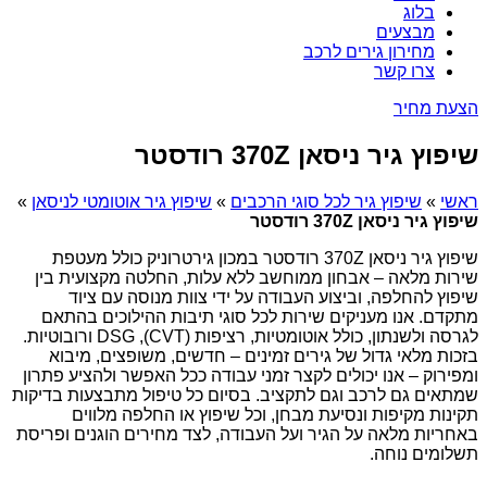
בלוג
מבצעים
מחירון גירים לרכב
צרו קשר
הצעת מחיר
שיפוץ גיר ניסאן 370Z רודסטר
ראשי
»
שיפוץ גיר לכל סוגי הרכבים
»
שיפוץ גיר אוטומטי לניסאן
»
שיפוץ גיר ניסאן 370Z רודסטר
שיפוץ גיר ניסאן 370Z רודסטר במכון גירטרוניק כולל מעטפת
שירות מלאה – אבחון ממוחשב ללא עלות, החלטה מקצועית בין
שיפוץ להחלפה, וביצוע העבודה על ידי צוות מנוסה עם ציוד
מתקדם. אנו מעניקים שירות לכל סוגי תיבות ההילוכים בהתאם
לגרסה ולשנתון, כולל אוטומטיות, רציפות (CVT), DSG ורובוטיות.
בזכות מלאי גדול של גירים זמינים – חדשים, משופצים, מיבוא
ומפירוק – אנו יכולים לקצר זמני עבודה ככל האפשר ולהציע פתרון
שמתאים גם לרכב וגם לתקציב. בסיום כל טיפול מתבצעות בדיקות
תקינות מקיפות ונסיעת מבחן, וכל שיפוץ או החלפה מלווים
באחריות מלאה על הגיר ועל העבודה, לצד מחירים הוגנים ופריסת
תשלומים נוחה.