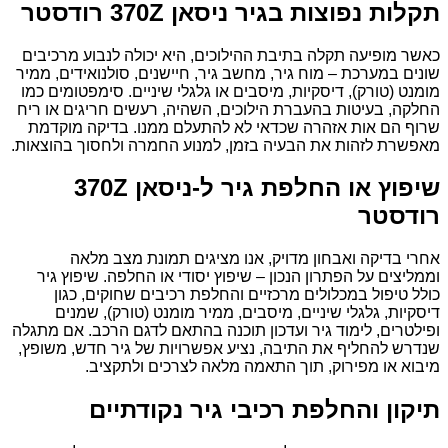
תקלות נפוצות בגיר ניסאן 370Z רודסטר
כאשר מופיעה תקלה בתיבת ההילוכים, היא יכולה לנבוע מרכיבים
שונים במערכת – מוח גיר, מחשב גיר, חיישנים, סולנואידים, ממיר
מומנט (טורק), דיסקיות, מיסבים או גלגלי שיניים. סימפטומים כמו
החלקה, בעיטות בהעברת הילוכים, השהיה, רעשים חריגים או ריח
שרוף הם אות אזהרה שכדאי לא להתעלם ממנו. בדיקה מוקדמת
מאפשרת לזהות את הבעיה בזמן, למנוע החמרה ולחסוך בהוצאות.
שיפוץ או החלפת גיר ל-ניסאן 370Z
רודסטר
אחרי בדיקה ואבחון מדויק, אנו מציגים תמונת מצב מלאה
וממליצים על הפתרון הנכון – שיפוץ יסודי או החלפה. שיפוץ גיר
כולל טיפול במכלולים מרכזיים והחלפת רכיבים שחוקים, כגון
דיסקיות, גלגלי שיניים, מיסבים, ממיר מומנט (טורק), שמנים
ופילטרים, לימוד גיר ועדכון תוכנה בהתאם לדגם הרכב. אם מתגלה
שנדרש להחליף את התיבה, נציע אפשרויות של גיר חדש, משופץ,
מיבוא או מפירוק, תוך התאמה מלאה לצרכים ולתקציב.
תיקון והחלפת רכיבי גיר נקודתיים