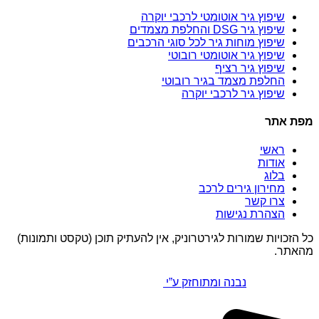
שיפוץ גיר אוטומטי לרכבי יוקרה
שיפוץ גיר DSG והחלפת מצמדים
שיפוץ מוחות גיר לכל סוגי הרכבים
שיפוץ גיר אוטומטי רובוטי
שיפוץ גיר רציף
החלפת מצמד בגיר רובוטי
שיפוץ גיר לרכבי יוקרה
מפת אתר
ראשי
אודות
בלוג
מחירון גירים לרכב
צרו קשר
הצהרת נגישות
כל הזכויות שמורות לגירטרוניק, אין להעתיק תוכן (טקסט ותמונות)
מהאתר.
נבנה ומתוחזק ע”י