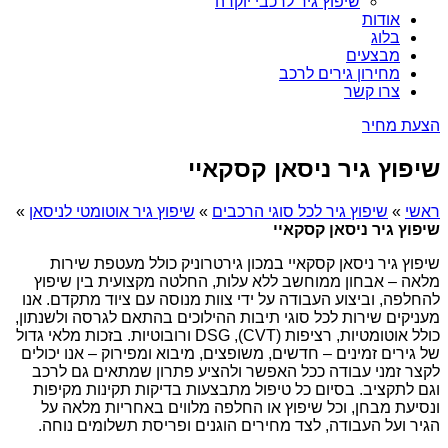
שיפוץ גיר לרכבי יוקרה
אודות
בלוג
מבצעים
מחירון גירים לרכב
צרו קשר
הצעת מחיר
שיפוץ גיר ניסאן קסקאיי
ראשי
»
שיפוץ גיר לכל סוגי הרכבים
»
שיפוץ גיר אוטומטי לניסאן
»
שיפוץ גיר ניסאן קסקאיי
שיפוץ גיר ניסאן קסקאיי במכון גירטרוניק כולל מעטפת שירות
מלאה – אבחון ממוחשב ללא עלות, החלטה מקצועית בין שיפוץ
להחלפה, וביצוע העבודה על ידי צוות מנוסה עם ציוד מתקדם. אנו
מעניקים שירות לכל סוגי תיבות ההילוכים בהתאם לגרסה ולשנתון,
כולל אוטומטיות, רציפות (CVT), DSG ורובוטיות. בזכות מלאי גדול
של גירים זמינים – חדשים, משופצים, מיבוא ומפירוק – אנו יכולים
לקצר זמני עבודה ככל האפשר ולהציע פתרון שמתאים גם לרכב
וגם לתקציב. בסיום כל טיפול מתבצעות בדיקות תקינות מקיפות
ונסיעת מבחן, וכל שיפוץ או החלפה מלווים באחריות מלאה על
הגיר ועל העבודה, לצד מחירים הוגנים ופריסת תשלומים נוחה.