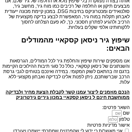
אותה בצורה ממוקדת בלי שיפוץ מלא או החלפה של גיר שלם. אנו
מבצעים תיקון או החלפה של רכיבים כמו מוח גיר, מחשב גיר,
סולנואידים ומכטרוניקס בתיבות DSG. במכון קיימת מכונה ייעודית
לאבחון תקלות במוח גיר, המאפשרת לבצע בדיקה מקצועית של
הרכיב ולהגיע לפתרון חסכוני. כך, לא פעם הצלחנו לחסוך
ללקוחותינו אלפי שקלים בעלויות.
שיפוץ גיר ניסאן קסקאיי מהמודלים
הבאים:
אנו מספקים שירות שיפוץ והחלפת גיר לכל המודלים, הגרסאות
והשנתונים של ניסאן קסקאיי, כולל כל סוגי תיבות ההילוכים הקיימות
בדגם זה בהתאם לשוק המקומי. במידה ואינכם בטוחים לגבי גרסת
הרכב שברשותכם, ניתן לפנות אלינו לבדיקה ואבחון מקצועי ללא
עלות.
הנכם מוזמנים ליצור עמנו קשר לקבלת הצעת מחיר ולבדיקה
ממוחשבת חינם ל ניסאן קסקאיי במכון גירים גירטרוניק
השאר פרטים:
שם
טלפון
אישור מדיניות פרטיות
אני מאשר/ת כי ידוע לי שהפרטים שמסרתי יישמרו ויעובדו