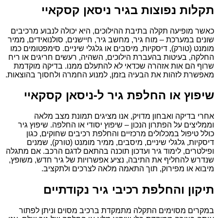
תקלות נפוצות בגיר ניסאן קסקאיי
כאשר מופיעה תקלה בתיבת ההילוכים, היא יכולה לנבוע מרכיבים
שונים במערכת – מוח גיר, מחשב גיר, חיישנים, סולנואידים, ממיר
מומנט (טורק), דיסקיות, מיסבים או גלגלי שיניים. סימפטומים כמו
החלקה, בעיטות בהעברת הילוכים, השהיה, רעשים חריגים או ריח
שרוף הם אות אזהרה שכדאי לא להתעלם ממנו. בדיקה מוקדמת
מאפשרת לזהות את הבעיה בזמן, למנוע החמרה ולחסוך בהוצאות.
שיפוץ או החלפת גיר ל-ניסאן קסקאיי
אחרי בדיקה ואבחון מדויק, אנו מציגים תמונת מצב מלאה
וממליצים על הפתרון הנכון – שיפוץ יסודי או החלפה. שיפוץ גיר
כולל טיפול במכלולים מרכזיים והחלפת רכיבים שחוקים, כגון
דיסקיות, גלגלי שיניים, מיסבים, ממיר מומנט (טורק), שמנים
ופילטרים, לימוד גיר ועדכון תוכנה בהתאם לדגם הרכב. אם מתגלה
שנדרש להחליף את התיבה, נציע אפשרויות של גיר חדש, משופץ,
מיבוא או מפירוק, תוך התאמה מלאה לצרכים ולתקציב.
תיקון והחלפת רכיבי גיר נקודתיים
במקרים מסוימים התקלה מתמקדת ברכיב מסוים וניתן לפתור