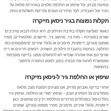
ונסיעת מבחן, וכל שיפוץ או החלפה מלווים באחריות מלאה על
הגיר ועל העבודה, לצד מחירים הוגנים ופריסת תשלומים נוחה.
תקלות נפוצות בגיר ניסאן מייקרה
כאשר מופיעה תקלה בתיבת ההילוכים, היא יכולה לנבוע מרכיבים
שונים במערכת – מוח גיר, מחשב גיר, חיישנים, סולנואידים, ממיר
מומנט (טורק), דיסקיות, מיסבים או גלגלי שיניים. סימפטומים כמו
החלקה, בעיטות בהעברת הילוכים, השהיה, רעשים חריגים או ריח
שרוף הם אות אזהרה שכדאי לא להתעלם ממנו. בדיקה מוקדמת
מאפשרת לזהות את הבעיה בזמן, למנוע החמרה ולחסוך
בהוצאות.
שיפוץ או החלפת גיר ל-ניסאן מייקרה
אחרי בדיקה ואבחון מדויק, אנו מציגים תמונת מצב מלאה
וממליצים על הפתרון הנכון – שיפוץ יסודי או החלפה. שיפוץ גיר
כולל טיפול במכלולים מרכזיים והחלפת רכיבים שחוקים, כגון
דיסקיות, גלגלי שיניים, מיסבים, ממיר מומנט (טורק), שמנים