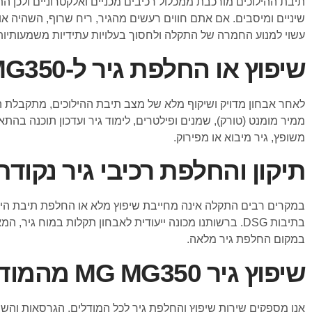
תיבת ההילוכים מורכבת ממכלול רכיבים מכניים ואלקטרוניים ולכן התק
שיניים ומיסבים. אם אתם חווים רעשים מהגיר, ריח שרוף, השהיה א
עשוי למנוע החמרה של התקלה ולחסוך בעלויות עתידיות משמעותיות
שיפוץ או החלפת גיר ל-MG MG350
לאחר אבחון מדויק ושיקוף מלא של מצב תיבת ההילוכים, מתקבלת החל
ממיר מומנט (טורק), שמנים ופילטרים, לימוד גיר ועדכון תוכנה בה
משופץ, גיר מיבוא או מפירוק.
תיקון והחלפת רכיבי גיר נקודת
במקרים רבים התקלה אינה מחייבת שיפוץ מלא או החלפת תיבת הילוכי
בתיבות DSG. ברשותנו מכונה ייעודית לאבחון תקלות במו
במקום החלפת גיר מלאה.
שיפוץ גיר MG MG350 מהמודלים הבאים: