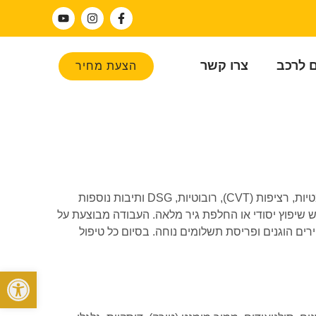
ם לרכב
צרו קשר
הצעת מחיר
שיפוץ גיר MG MG350 במכון גירים מוביל גירטרוניק. אנו מתמחים בשיפוץ והחלפת תיבות הילוכים לכל הדגמים ולכל סוגי התיבות – אוטומטיות, רציפות (CVT), רובוטיות, DSG ותיבות נוספות
שיפוץ יסודי או החלפת גיר מלאה. העבודה מבוצעת על
רים הוגנים ופריסת תשלומים נוחה. בסיום כל טיפול
פתח סרגל