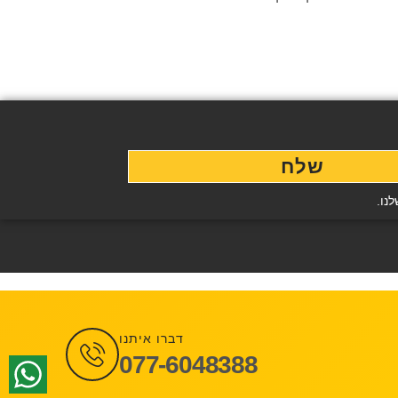
שלח
נו.
דברו איתנו
077-6048388