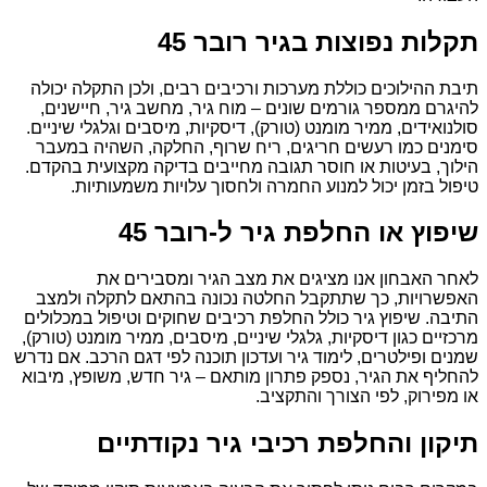
תקלות נפוצות בגיר רובר 45
תיבת ההילוכים כוללת מערכות ורכיבים רבים, ולכן התקלה יכולה
להיגרם ממספר גורמים שונים – מוח גיר, מחשב גיר, חיישנים,
סולנואידים, ממיר מומנט (טורק), דיסקיות, מיסבים וגלגלי שיניים.
סימנים כמו רעשים חריגים, ריח שרוף, החלקה, השהיה במעבר
הילוך, בעיטות או חוסר תגובה מחייבים בדיקה מקצועית בהקדם.
טיפול בזמן יכול למנוע החמרה ולחסוך עלויות משמעותיות.
שיפוץ או החלפת גיר ל-רובר 45
לאחר האבחון אנו מציגים את מצב הגיר ומסבירים את
האפשרויות, כך שתתקבל החלטה נכונה בהתאם לתקלה ולמצב
התיבה. שיפוץ גיר כולל החלפת רכיבים שחוקים וטיפול במכלולים
מרכזיים כגון דיסקיות, גלגלי שיניים, מיסבים, ממיר מומנט (טורק),
שמנים ופילטרים, לימוד גיר ועדכון תוכנה לפי דגם הרכב. אם נדרש
להחליף את הגיר, נספק פתרון מותאם – גיר חדש, משופץ, מיבוא
או מפירוק, לפי הצורך והתקציב.
תיקון והחלפת רכיבי גיר נקודתיים