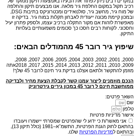
במקרים רבים ניתן לפתור את הבעיה באמצעות תיקון ממוקד של
רכיב תקול במקום החלפת גיר מלאה. אנו מבצעים תיקון והחלפה
של מוח גיר, מחשב גיר, סולנואידים ומכטרוניקס בתיבות DSG,
ובמכון קיימת מכונה ייעודית לאבחון תקלות במוח גיר. בדיקה זו
מאפשרת לזהות אם מקור התקלה ברכיב עצמו, ולספק פתרון יעיל
וחסכוני. לקוחות רבים חסכו כך סכומים משמעותיים בעלויות
התיקון.
שיפוץ גיר רובר 45 מהמודלים הבאים:
2000, 2001, 2002, 2003, 2004, 2005, 2006, 2007, 2008,
2009, 2010, 2011, 2012, 2013, 2014, 2015, 2017, 2018אתה
מוזמן להתקשר ולתאם אצלנו בדיקת גיר חינם לרובר 45 שלך!
הנכם מוזמנים ליצור עמנו קשר לקבלת הצעת מחיר ולבדיקה
ממוחשבת חינם ל רובר 45 במכון גירים גירטרוניק
השאר פרטים:
שם
טלפון
אישור מדיניות פרטיות
אני מאשר/ת כי ידוע לי שהפרטים שמסרתי יישמרו ויעובדו
בהתאם לחוק הגנת הפרטיות, התשמ"א–1981 (כולל תיקון 13),
ובהתאם ל
מדיניות הפרטיות
שלנו.