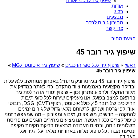
שיפוץ גיר לרכבי יוקרה
אודות
בלוג
מבצעים
מחירון גירים לרכב
צרו קשר
הצעת מחיר
שיפוץ גיר רובר 45
ראשי
»
שיפוץ גיר לכל סוגי הרכבים
»
שיפוץ גיר אוטומטי לMG
»
שיפוץ גיר רובר 45
שיפוץ גיר רובר 45 בגירטרוניק מתחיל באבחון ממוחשב ללא עלות
ובדיקה מקצועית באמצעות ציוד מתקדם, כדי לאתר במדויק את
מקור התקלה ולהציע פתרון נכון – שיפוץ יסודי או החלפת גיר
בהתאם למצב בפועל. אנו מעניקים שירות לכל סוגי תיבות
ההילוכים של רובר 45, כולל אוטומטי, רציף (CVT), DSG, רובוטי
ועוד, לפי גרסה ושנתון. לרשותנו מלאי גדול של גירים זמינים
להתקנה – חדשים, משופצים, מיבוא ומפירוק – מה שמאפשר זמני
טיפול קצרים ככל האפשר. אנו מציעים מחירים הוגנים עם פריסת
תשלומים נוחה, ובסיום העבודה מבצעים בדיקת תקינות מקיפה
ונסיעת מבחן. כל טיפול מלווה באחריות מלאה על הגיר ועל
העבודה.