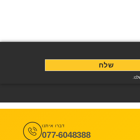
שלח
נו.
דברו איתנו
077-6048388