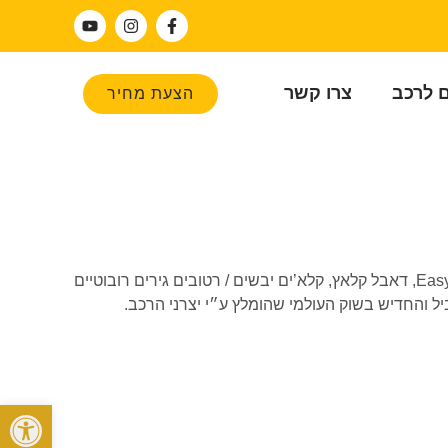
ם לרכב
צרו קשר
הצעת מחיר
אנו, גירטרוניק, עוסקים בשיפוץ והחלפת גירים לרכבי יוקרה, ספורט ורכבים בעלי תמסורת DSG, CVT – תמסורת משתנה רציפה, EasyTronic, דאבל קלאץ, קלא’ים יבשים / רטובים גירים רובוטיים
פתח סרגל