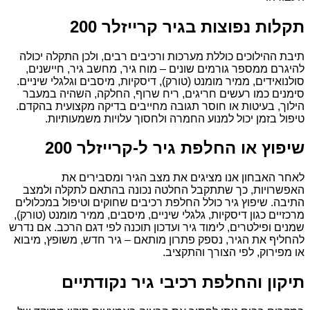
תקלות נפוצות בגיר קרייזלר 200
תיבת ההילוכים כוללת מערכות ורכיבים רבים, ולכן התקלה יכולה
להיגרם ממספר גורמים שונים – מוח גיר, מחשב גיר, חיישנים,
סולנואידים, ממיר מומנט (טורק), דיסקיות, מיסבים וגלגלי שיניים.
סימנים כמו רעשים חריגים, ריח שרוף, החלקה, השהיה במעבר
הילוך, בעיטות או חוסר תגובה מחייבים בדיקה מקצועית בהקדם.
טיפול בזמן יכול למנוע החמרה ולחסוך עלויות משמעותיות.
שיפוץ או החלפת גיר ל-קרייזלר 200
לאחר האבחון אנו מציגים את מצב הגיר ומסבירים את
האפשרויות, כך שתתקבל החלטה נכונה בהתאם לתקלה ולמצב
התיבה. שיפוץ גיר כולל החלפת רכיבים שחוקים וטיפול במכלולים
מרכזיים כגון דיסקיות, גלגלי שיניים, מיסבים, ממיר מומנט (טורק),
שמנים ופילטרים, לימוד גיר ועדכון תוכנה לפי דגם הרכב. אם נדרש
להחליף את הגיר, נספק פתרון מותאם – גיר חדש, משופץ, מיבוא
או מפירוק, לפי הצורך והתקציב.
תיקון והחלפת רכיבי גיר נקודתיים