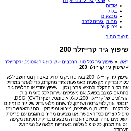
שיפוץ גיר לרכבי יוקרה
אודות
בלוג
מבצעים
מחירון גירים לרכב
צרו קשר
הצעת מחיר
שיפוץ גיר קרייזלר 200
ראשי
»
שיפוץ גיר לכל סוגי הרכבים
»
שיפוץ גיר אוטומטי לקרייזלר
»
שיפוץ גיר קרייזלר 200
שיפוץ גיר קרייזלר 200 בגירטרוניק מתחיל באבחון ממוחשב ללא
עלות ובדיקה מקצועית באמצעות ציוד מתקדם, כדי לאתר במדויק
את מקור התקלה ולהציע פתרון נכון – שיפוץ יסודי או החלפת גיר
בהתאם למצב בפועל. אנו מעניקים שירות לכל סוגי תיבות
ההילוכים של קרייזלר 200, כולל אוטומטי, רציף (CVT), DSG,
רובוטי ועוד, לפי גרסה ושנתון. לרשותנו מלאי גדול של גירים זמינים
להתקנה – חדשים, משופצים, מיבוא ומפירוק – מה שמאפשר זמני
טיפול קצרים ככל האפשר. אנו מציעים מחירים הוגנים עם פריסת
תשלומים נוחה, ובסיום העבודה מבצעים בדיקת תקינות מקיפה
ונסיעת מבחן. כל טיפול מלווה באחריות מלאה על הגיר ועל
העבודה.