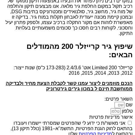
במקרים רבים ניתן לפתור את הבעיה באמצעות תיקון ממוקד של
רכיב תקול במקום החלפת גיר מלאה. אנו מבצעים תיקון והחלפה
של מוח גיר, מחשב גיר, סולנואידים ומכטרוניקס בתיבות DSG,
ובמכון קיימת מכונה ייעודית לאבחון תקלות במוח גיר. בדיקה זו
מאפשרת לזהות אם מקור התקלה ברכיב עצמו, ולספק פתרון יעיל
וחסכוני. לקוחות רבים חסכו כך סכומים משמעותיים בעלויות
התיקון.
שיפוץ גיר קרייזלר 200 מהמודלים
הבאים:
קרייזלר 200 Limited אוט’ 2.4/3.6 (173-283 כ”ס) שנות ייצור:
2012, 2013, 2014, 2015, 2016
הנכם מוזמנים ליצור עמנו קשר לקבלת הצעת מחיר ולבדיקה
ממוחשבת חינם ל במכון גירים גירטרוניק
השאר פרטים:
שם
טלפון
אישור מדיניות פרטיות
אני מאשר/ת כי ידוע לי שהפרטים שמסרתי יישמרו ויעובדו
בהתאם לחוק הגנת הפרטיות, התשמ"א–1981 (כולל תיקון 13),
ובהתאם ל
מדיניות הפרטיות
שלנו.