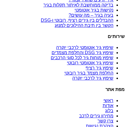
בדיקה ממוחשבת לאיתור תקלות בגיר
נקישות בגיר אוטומטי
בעיה בגיר – מה עושים?
ההבדלים בין גירים רציף, רובוטי ו-DSG
הקשר בין תיבת ההילוכים למנוע
שירותים
שיפוץ גיר אוטומטי לרכבי יוקרה
שיפוץ גיר DSG והחלפת מצמדים
שיפוץ מוחות גיר לכל סוגי הרכבים
שיפוץ גיר אוטומטי רובוטי
שיפוץ גיר רציף
החלפת מצמד בגיר רובוטי
שיפוץ גיר לרכבי יוקרה
מפת אתר
ראשי
אודות
בלוג
מחירון גירים לרכב
צרו קשר
הצהרת נגישות