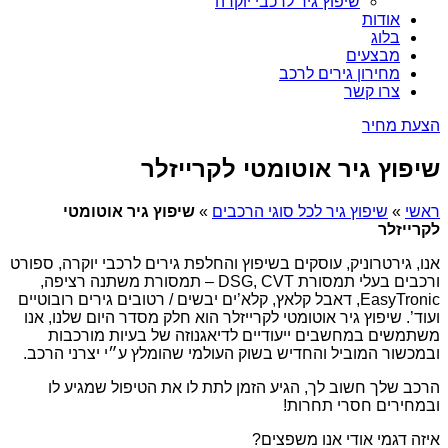
שיפוץ גיר לרכבי יוקרה
אודות
בלוג
מבצעים
מחירון גירים לרכב
צרו קשר
הצעת מחיר
שיפוץ גיר אוטומטי לקרייזלר
ראשי
»
שיפוץ גיר לכל סוגי הרכבים
»
שיפוץ גיר אוטומטי
לקרייזלר
אנו, גירטרוניק, עוסקים בשיפוץ והחלפת גירים לרכבי יוקרה, ספורט
ורכבים בעלי תמסורת DSG, CVT – תמסורת משתנה רציפה,
EasyTronic, דאבל קלאץ, קלא’ים יבשים / רטובים גירים רובוטיים
ועוד’. שיפוץ גיר אוטומטי לקרייזלר הוא חלק מסדר היום שלנו, אנו
משתמשים במחשבים ייעודיים לדיאגנוזה של בעיות מורכבות
ובמכשור המוביל והחדיש בשוק העולמי שהומלץ ע״י יצרני הרכב.
הרכב שלך חשוב לך, הגיע הזמן לתת לו את הטיפול שמגיע לו
ובמחירים חסרי תחרות!
איזה דגמי אודי אנו משפצים?