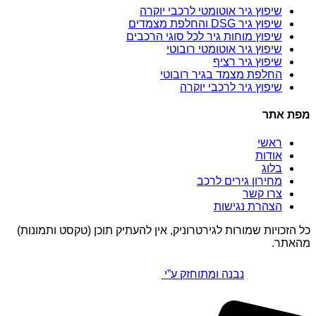
שיפוץ גיר אוטומטי לרכבי יוקרה
שיפוץ גיר DSG והחלפת מצמדים
שיפוץ מוחות גיר לכל סוגי הרכבים
שיפוץ גיר אוטומטי רובוטי
שיפוץ גיר רציף
החלפת מצמד בגיר רובוטי
שיפוץ גיר לרכבי יוקרה
מפת אתר
ראשי
אודות
בלוג
מחירון גירים לרכב
צרו קשר
הצהרת נגישות
כל הזכויות שמורות לגירטרוניק, אין להעתיק תוכן (טקסט ותמונות)
מהאתר.
נבנה ומתוחזק ע”י