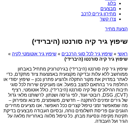
בלוג
מבצעים
מחירון גירים לרכב
צרו קשר
הצעת מחיר
שיפוץ גיר קיה סורנטו (היברידי)
ראשי
»
שיפוץ גיר לכל סוגי הרכבים
»
שיפוץ גיר אוטומטי לקיה
»
שיפוץ גיר קיה סורנטו (היברידי)
שיפוץ גיר קיה סורנטו (היברידי) בגירטרוניק מתחיל באבחון
ממוחשב ללא עלות ובדיקה מקצועית באמצעות ציוד מתקדם, כדי
לאתר במדויק את מקור התקלה ולהציע פתרון נכון – שיפוץ יסודי או
החלפת גיר בהתאם למצב בפועל. אנו מעניקים שירות לכל סוגי
תיבות ההילוכים של קיה סורנטו (היברידי), כולל אוטומטי, רציף
(CVT), DSG, רובוטי ועוד, לפי גרסה ושנתון. לרשותנו מלאי גדול
של גירים זמינים להתקנה – חדשים, משופצים, מיבוא ומפירוק –
מה שמאפשר זמני טיפול קצרים ככל האפשר. אנו מציעים מחירים
הוגנים עם פריסת תשלומים נוחה, ובסיום העבודה מבצעים בדיקת
תקינות מקיפה ונסיעת מבחן. כל טיפול מלווה באחריות מלאה על
הגיר ועל העבודה.