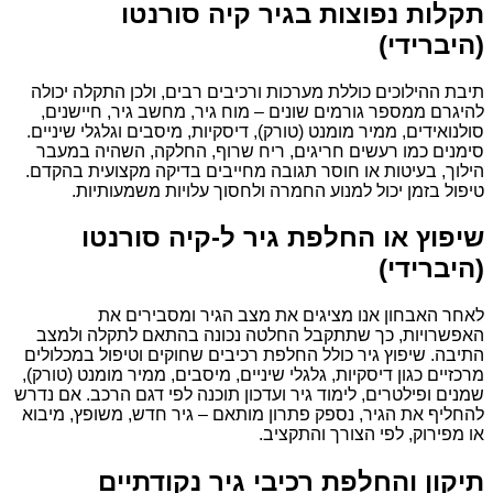
תקלות נפוצות בגיר קיה סורנטו
(היברידי)
תיבת ההילוכים כוללת מערכות ורכיבים רבים, ולכן התקלה יכולה
להיגרם ממספר גורמים שונים – מוח גיר, מחשב גיר, חיישנים,
סולנואידים, ממיר מומנט (טורק), דיסקיות, מיסבים וגלגלי שיניים.
סימנים כמו רעשים חריגים, ריח שרוף, החלקה, השהיה במעבר
הילוך, בעיטות או חוסר תגובה מחייבים בדיקה מקצועית בהקדם.
טיפול בזמן יכול למנוע החמרה ולחסוך עלויות משמעותיות.
שיפוץ או החלפת גיר ל-קיה סורנטו
(היברידי)
לאחר האבחון אנו מציגים את מצב הגיר ומסבירים את
האפשרויות, כך שתתקבל החלטה נכונה בהתאם לתקלה ולמצב
התיבה. שיפוץ גיר כולל החלפת רכיבים שחוקים וטיפול במכלולים
מרכזיים כגון דיסקיות, גלגלי שיניים, מיסבים, ממיר מומנט (טורק),
שמנים ופילטרים, לימוד גיר ועדכון תוכנה לפי דגם הרכב. אם נדרש
להחליף את הגיר, נספק פתרון מותאם – גיר חדש, משופץ, מיבוא
או מפירוק, לפי הצורך והתקציב.
תיקון והחלפת רכיבי גיר נקודתיים