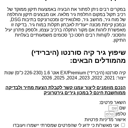
במקרים רבים ניתן לפתור את הבעיה באמצעות תיקון ממוקד של
רכיב תקול במקום החלפת גיר מלאה. אנו מבצעים תיקון והחלפה
של מוח גיר, מחשב גיר, סולנואידים ומכטרוניקס בתיבות DSG,
ובמכון קיימת מכונה ייעודית לאבחון תקלות במוח גיר. בדיקה זו
מאפשרת לזהות אם מקור התקלה ברכיב עצמו, ולספק פתרון יעיל
וחסכוני. לקוחות רבים חסכו כך סכומים משמעותיים בעלויות
התיקון.
שיפוץ גיר קיה סורנטו (היברידי)
מהמודלים הבאים:
קיה סורנטו (היברידי) EX/Premium אוט’ 1.6 (226-230 כ”ס) שנות
ייצור: 2021, 2022, 2023, 2024, 2025, 2026
הנכם מוזמנים ליצור עמנו קשר לקבלת הצעת מחיר ולבדיקה
ממוחשבת חינם ל במכון גירים גירטרוניק
השאר פרטים:
שם
טלפון
אישור מדיניות פרטיות
אני מאשר/ת כי ידוע לי שהפרטים שמסרתי יישמרו ויעובדו