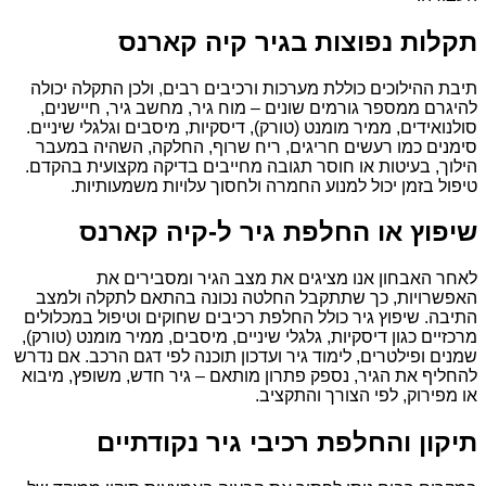
תקלות נפוצות בגיר קיה קארנס
תיבת ההילוכים כוללת מערכות ורכיבים רבים, ולכן התקלה יכולה
להיגרם ממספר גורמים שונים – מוח גיר, מחשב גיר, חיישנים,
סולנואידים, ממיר מומנט (טורק), דיסקיות, מיסבים וגלגלי שיניים.
סימנים כמו רעשים חריגים, ריח שרוף, החלקה, השהיה במעבר
הילוך, בעיטות או חוסר תגובה מחייבים בדיקה מקצועית בהקדם.
טיפול בזמן יכול למנוע החמרה ולחסוך עלויות משמעותיות.
שיפוץ או החלפת גיר ל-קיה קארנס
לאחר האבחון אנו מציגים את מצב הגיר ומסבירים את
האפשרויות, כך שתתקבל החלטה נכונה בהתאם לתקלה ולמצב
התיבה. שיפוץ גיר כולל החלפת רכיבים שחוקים וטיפול במכלולים
מרכזיים כגון דיסקיות, גלגלי שיניים, מיסבים, ממיר מומנט (טורק),
שמנים ופילטרים, לימוד גיר ועדכון תוכנה לפי דגם הרכב. אם נדרש
להחליף את הגיר, נספק פתרון מותאם – גיר חדש, משופץ, מיבוא
או מפירוק, לפי הצורך והתקציב.
תיקון והחלפת רכיבי גיר נקודתיים