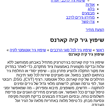
שיפוץ גיר לרכבי יוקרה
אודות
בלוג
מבצעים
מחירון גירים לרכב
צרו קשר
הצעת מחיר
שיפוץ גיר קיה קארנס
ראשי
»
שיפוץ גיר לכל סוגי הרכבים
»
שיפוץ גיר אוטומטי לקיה
»
שיפוץ גיר קיה קארנס
שיפוץ גיר קיה קארנס בגירטרוניק מתחיל באבחון ממוחשב ללא
עלות ובדיקה מקצועית באמצעות ציוד מתקדם, כדי לאתר במדויק
את מקור התקלה ולהציע פתרון נכון – שיפוץ יסודי או החלפת גיר
בהתאם למצב בפועל. אנו מעניקים שירות לכל סוגי תיבות
ההילוכים של קיה קארנס, כולל אוטומטי, רציף (CVT), DSG, רובוטי
ועוד, לפי גרסה ושנתון. לרשותנו מלאי גדול של גירים זמינים
להתקנה – חדשים, משופצים, מיבוא ומפירוק – מה שמאפשר זמני
טיפול קצרים ככל האפשר. אנו מציעים מחירים הוגנים עם פריסת
תשלומים נוחה, ובסיום העבודה מבצעים בדיקת תקינות מקיפה
ונסיעת מבחן. כל טיפול מלווה באחריות מלאה על הגיר ועל
העבודה.