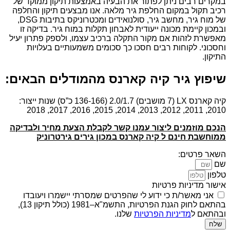
במקרים רבים ניתן לפתור את הבעיה באמצעות תיקון ממוקד של
רכיב תקול במקום החלפת גיר מלאה. אנו מבצעים תיקון והחלפה
של מוח גיר, מחשב גיר, סולנואידים ומכטרוניקס בתיבות DSG,
ובמכון קיימת מכונה ייעודית לאבחון תקלות במוח גיר. בדיקה זו
מאפשרת לזהות אם מקור התקלה ברכיב עצמו, ולספק פתרון יעיל
וחסכוני. לקוחות רבים חסכו כך סכומים משמעותיים בעלויות
התיקון.
שיפוץ גיר קיה קארנס מהמודלים הבאים:
קיה קארנס LX (7 מושבים) 2.0/1.7 (136-166 כ”ס) שנות ייצור:
2010, 2011, 2012, 2013, 2014, 2015, 2016, 2017, 2018
הנכם מוזמנים ליצור עמנו קשר לקבלת הצעת מחיר ולבדיקה
ממוחשבת חינם ל קיה קארנס במכון גירים גירטרוניק
השאר פרטים:
שם
טלפון
אישור מדיניות פרטיות
אני מאשר/ת כי ידוע לי שהפרטים שמסרתי יישמרו ויעובדו
בהתאם לחוק הגנת הפרטיות, התשמ"א–1981 (כולל תיקון 13),
ובהתאם ל
מדיניות הפרטיות
שלנו.
שלח