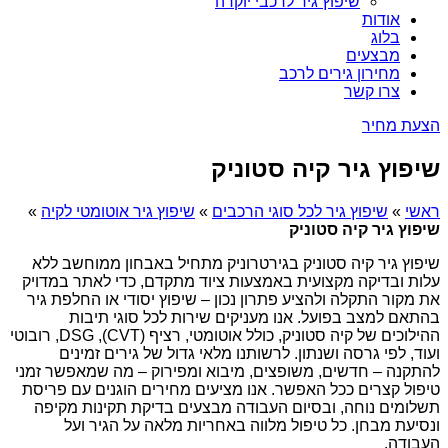
שיפוץ גיר לרכבי יוקרה
אודות
בלוג
מבצעים
מחירון גירים לרכב
צרו קשר
הצעת מחיר
שיפוץ גיר קיה סטוניק
ראשי
»
שיפוץ גיר לכל סוגי הרכבים
»
שיפוץ גיר אוטומטי לקיה
»
שיפוץ גיר קיה סטוניק
שיפוץ גיר קיה סטוניק בגירטרוניק מתחיל באבחון ממוחשב ללא
עלות ובדיקה מקצועית באמצעות ציוד מתקדם, כדי לאתר במדויק
את מקור התקלה ולהציע פתרון נכון – שיפוץ יסודי או החלפת גיר
בהתאם למצב בפועל. אנו מעניקים שירות לכל סוגי תיבות
ההילוכים של קיה סטוניק, כולל אוטומטי, רציף (CVT), DSG, רובוטי
ועוד, לפי גרסה ושנתון. לרשותנו מלאי גדול של גירים זמינים
להתקנה – חדשים, משופצים, מיבוא ומפירוק – מה שמאפשר זמני
טיפול קצרים ככל האפשר. אנו מציעים מחירים הוגנים עם פריסת
תשלומים נוחה, ובסיום העבודה מבצעים בדיקת תקינות מקיפה
ונסיעת מבחן. כל טיפול מלווה באחריות מלאה על הגיר ועל
העבודה.