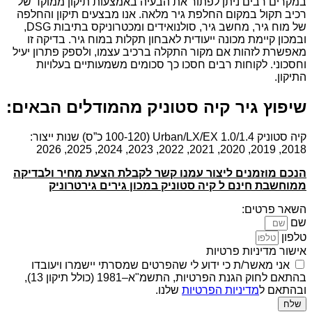
במקרים רבים ניתן לפתור את הבעיה באמצעות תיקון ממוקד של
רכיב תקול במקום החלפת גיר מלאה. אנו מבצעים תיקון והחלפה
של מוח גיר, מחשב גיר, סולנואידים ומכטרוניקס בתיבות DSG,
ובמכון קיימת מכונה ייעודית לאבחון תקלות במוח גיר. בדיקה זו
מאפשרת לזהות אם מקור התקלה ברכיב עצמו, ולספק פתרון יעיל
וחסכוני. לקוחות רבים חסכו כך סכומים משמעותיים בעלויות
התיקון.
שיפוץ גיר קיה סטוניק מהמודלים הבאים:
קיה סטוניק Urban/LX/EX 1.0/1.4 (100-120 כ”ס) שנות ייצור:
2018, 2019, 2020, 2021, 2022, 2023, 2024, 2025, 2026
הנכם מוזמנים ליצור עמנו קשר לקבלת הצעת מחיר ולבדיקה
ממוחשבת חינם ל קיה סטוניק במכון גירים גירטרוניק
השאר פרטים:
שם
טלפון
אישור מדיניות פרטיות
אני מאשר/ת כי ידוע לי שהפרטים שמסרתי יישמרו ויעובדו
בהתאם לחוק הגנת הפרטיות, התשמ"א–1981 (כולל תיקון 13),
ובהתאם ל
מדיניות הפרטיות
שלנו.
שלח