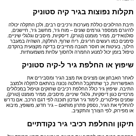
תקלות נפוצות בגיר קיה סטוניק
תיבת ההילוכים כוללת מערכות ורכיבים רבים, ולכן התקלה יכולה
להיגרם ממספר גורמים שונים – מוח גיר, מחשב גיר, חיישנים,
סולנואידים, ממיר מומנט (טורק), דיסקיות, מיסבים וגלגלי שיניים.
סימנים כמו רעשים חריגים, ריח שרוף, החלקה, השהיה במעבר
הילוך, בעיטות או חוסר תגובה מחייבים בדיקה מקצועית בהקדם.
טיפול בזמן יכול למנוע החמרה ולחסוך עלויות משמעותיות.
שיפוץ או החלפת גיר ל-קיה סטוניק
לאחר האבחון אנו מציגים את מצב הגיר ומסבירים את
האפשרויות, כך שתתקבל החלטה נכונה בהתאם לתקלה ולמצב
התיבה. שיפוץ גיר כולל החלפת רכיבים שחוקים וטיפול במכלולים
מרכזיים כגון דיסקיות, גלגלי שיניים, מיסבים, ממיר מומנט (טורק),
שמנים ופילטרים, לימוד גיר ועדכון תוכנה לפי דגם הרכב. אם נדרש
להחליף את הגיר, נספק פתרון מותאם – גיר חדש, משופץ, מיבוא
או מפירוק, לפי הצורך והתקציב.
תיקון והחלפת רכיבי גיר נקודתיים