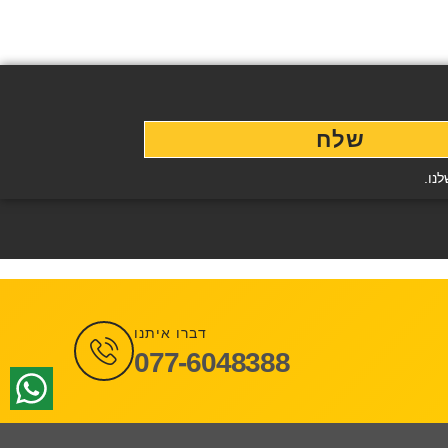
שלח
נו.
דברו איתנו
077-6048388