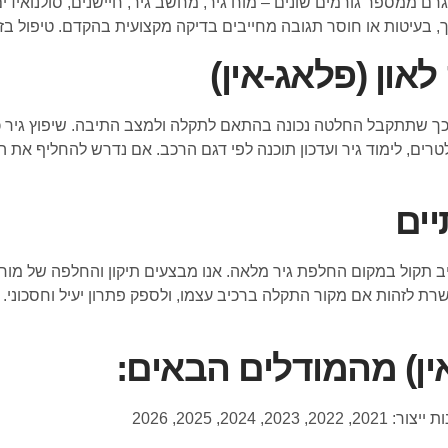
רם ממספר גורמים שונים – מוח גיר, מחשב גיר, חיישנים, סולנואידים, 
 בעיטות או חוסר תגובה מחייבים בדיקה מקצועית בהקדם. טיפול בזמ
און (פלאג-אין)
כך שתתקבל החלטה נכונה בהתאם לתקלה ולמצב התיבה. שיפוץ גיר כו
פילטרים, לימוד גיר ועדכון תוכנה לפי דגם הרכב. אם נדרש להחליף את 
יים
פשרת לזהות אם מקור התקלה ברכיב עצמו, ולספק פתרון יעיל וחסכוני.
אין) מהמודלים הבאים: