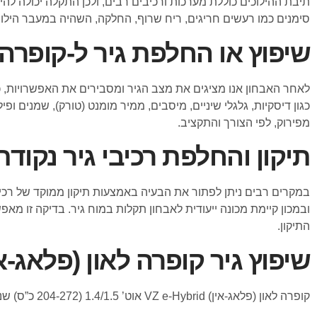
תיבת ההילוכים כוללת מערכות ורכיבים רבים, ולכן התקלה יכולה להיג
סימנים כמו רעשים חריגים, ריח שרוף, החלקה, השהיה במעבר הילוך,
שיפוץ או החלפת גיר ל-קופרה ל
לאחר האבחון אנו מציגים את מצב הגיר ומסבירים את האפשרויות, 
כגון דיסקיות, גלגלי שיניים, מיסבים, ממיר מומנט (טורק), שמנים ו
מפירוק, לפי הצורך והתקציב.
תיקון והחלפת רכיבי גיר נקודת
ובמכון קיימת מכונה ייעודית לאבחון תקלות במוח גיר. בדיקה זו מא
התיקון.
שיפוץ גיר קופרה לאון (פלאג-
קופרה לאון (פלאג-אין) VZ e-Hybrid אוט’ 1.4/1.5 (204-272 כ”ס) שנות ייצור: 2021, 2022, 2023, 2024, 2025, 2026