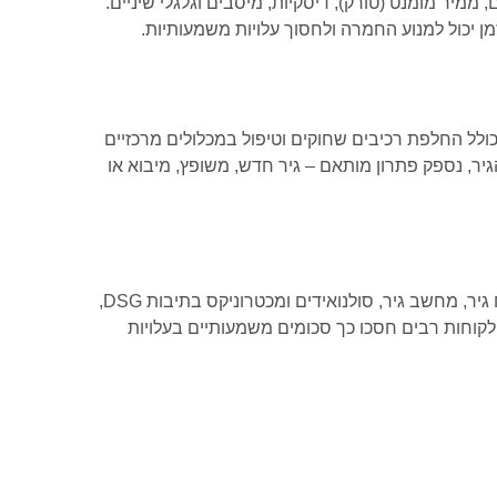
ממיר מומנט (טורק), דיסקיות, מיסבים וגלגלי שיניים.
ן יכול למנוע החמרה ולחסוך עלויות משמעותיות.
לל החלפת רכיבים שחוקים וטיפול במכלולים מרכזיים
הגיר, נספק פתרון מותאם – גיר חדש, משופץ, מיבוא או
במקרים רבים ניתן לפתור את הבעיה באמצעות תיקון ממוקד של רכיב תקול במקום החלפת גיר מלאה. אנו מבצעים תיקון והחלפה של מוח גיר, מחשב גיר, סולנואידים ומכטרוניקס בתיבות DSG,
 לקוחות רבים חסכו כך סכומים משמעותיים בעלויות