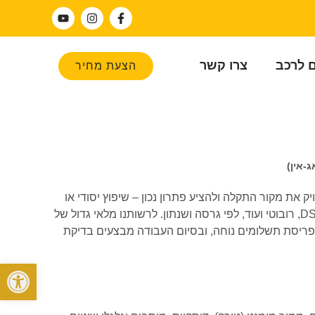
ם לרכב
צרו קשר
הצעת מחיר
ג-אין)
 את מקור התקלה ולהציע פתרון נכון – שיפוץ יסודי או
החלפת גיר בהתאם למצב בפועל. אנו מעניקים שירות לכל סוגי תיבות ההילוכים של קופרה לאון (פלאג-אין), כולל אוטומטי, רציף (CVT), DSG, רובוטי ועוד, לפי גרסה ושנתון. לרשותנו מלאי גדול של
 פריסת תשלומים נוחה, ובסיום העבודה מבצעים בדיקת
פתח סרגל