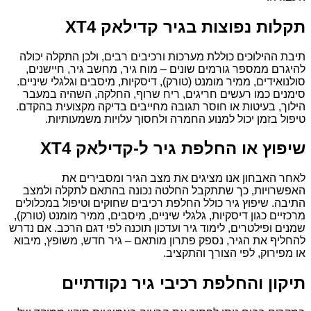
תקלות נפוצות בגיר קדילאק XT4
תיבת ההילוכים כוללת מערכות ורכיבים רבים, ולכן התקלה יכולה
להיגרם ממספר גורמים שונים – מוח גיר, מחשב גיר, חיישנים,
סולנואידים, ממיר מומנט (טורק), דיסקיות, מיסבים וגלגלי שיניים.
סימנים כמו רעשים חריגים, ריח שרוף, החלקה, השהיה במעבר
הילוך, בעיטות או חוסר תגובה מחייבים בדיקה מקצועית בהקדם.
טיפול בזמן יכול למנוע החמרה ולחסוך עלויות משמעותיות.
שיפוץ או החלפת גיר ל-קדילאק XT4
לאחר האבחון אנו מציגים את מצב הגיר ומסבירים את
האפשרויות, כך שתתקבל החלטה נכונה בהתאם לתקלה ולמצב
התיבה. שיפוץ גיר כולל החלפת רכיבים שחוקים וטיפול במכלולים
מרכזיים כגון דיסקיות, גלגלי שיניים, מיסבים, ממיר מומנט (טורק),
שמנים ופילטרים, לימוד גיר ועדכון תוכנה לפי דגם הרכב. אם נדרש
להחליף את הגיר, נספק פתרון מותאם – גיר חדש, משופץ, מיבוא
או מפירוק, לפי הצורך והתקציב.
תיקון והחלפת רכיבי גיר נקודתיים