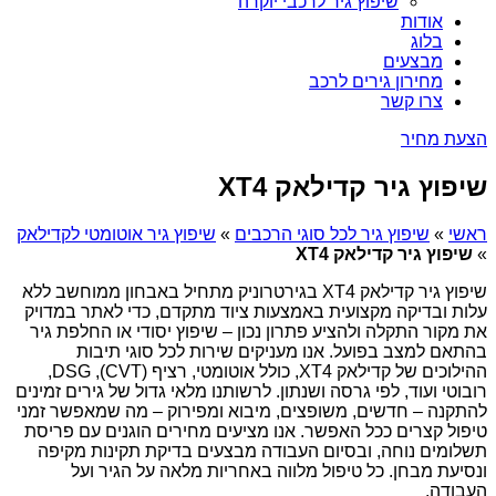
שיפוץ גיר לרכבי יוקרה
אודות
בלוג
מבצעים
מחירון גירים לרכב
צרו קשר
הצעת מחיר
שיפוץ גיר קדילאק XT4
ראשי
»
שיפוץ גיר לכל סוגי הרכבים
»
שיפוץ גיר אוטומטי לקדילאק
»
שיפוץ גיר קדילאק XT4
שיפוץ גיר קדילאק XT4 בגירטרוניק מתחיל באבחון ממוחשב ללא
עלות ובדיקה מקצועית באמצעות ציוד מתקדם, כדי לאתר במדויק
את מקור התקלה ולהציע פתרון נכון – שיפוץ יסודי או החלפת גיר
בהתאם למצב בפועל. אנו מעניקים שירות לכל סוגי תיבות
ההילוכים של קדילאק XT4, כולל אוטומטי, רציף (CVT), DSG,
רובוטי ועוד, לפי גרסה ושנתון. לרשותנו מלאי גדול של גירים זמינים
להתקנה – חדשים, משופצים, מיבוא ומפירוק – מה שמאפשר זמני
טיפול קצרים ככל האפשר. אנו מציעים מחירים הוגנים עם פריסת
תשלומים נוחה, ובסיום העבודה מבצעים בדיקת תקינות מקיפה
ונסיעת מבחן. כל טיפול מלווה באחריות מלאה על הגיר ועל
העבודה.