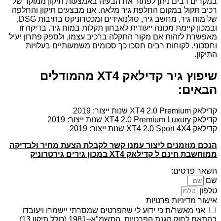
במקרים רבים ניתן לפתור את הבעיה באמצעות תיקון ממוקד של
רכיב תקול במקום החלפת גיר מלאה. אנו מבצעים תיקון והחלפה
של מוח גיר, מחשב גיר, סולנואידים ומכטרוניקס בתיבות DSG,
ובמכון קיימת מכונה ייעודית לאבחון תקלות במוח גיר. בדיקה זו
מאפשרת לזהות אם מקור התקלה ברכיב עצמו, ולספק פתרון יעיל
וחסכוני. לקוחות רבים חסכו כך סכומים משמעותיים בעלויות
התיקון.
שיפוץ גיר קדילאק XT4 מהמודלים
הבאים:
קדילאק XT4 2.0 Premium שנות ייצור: 2019
קדילאק XT4 2.0 Premium Luxury שנות ייצור: 2019
קדילאק XT4 2.0 Sport 4X4 שנות ייצור: 2019
הנכם מוזמנים ליצור עמנו קשר לקבלת הצעת מחיר ולבדיקה
ממוחשבת חינם ל קדילאק XT4 במכון גירים גירטרוניק
השאר פרטים:
שם
טלפון
אישור מדיניות פרטיות
אני מאשר/ת כי ידוע לי שהפרטים שמסרתי יישמרו ויעובדו
בהתאם לחוק הגנת הפרטיות, התשמ"א–1981 (כולל תיקון 13),