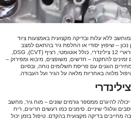
חיל באבחון ממוחשב ללא עלות ובדיקה מקצועית באמצעות ציוד
כון – שיפוץ יסודי או החלפת גיר בהתאם למצב
בפועל. אנו מעניקים שירות לכל סוגי תיבות ההילוכים של פרארי 12 צילינדרי, כולל אוטומטי, רציף (CVT), DSG,
ים זמינים להתקנה – חדשים, משופצים, מיבוא ומפירוק –
חירים הוגנים עם פריסת תשלומים נוחה, ובסיום
פול מלווה באחריות מלאה על הגיר ועל העבודה.
יכולה להיגרם ממספר גורמים שונים – מוח גיר, מחשב
יסבים וגלגלי שיניים. סימנים כמו רעשים חריגים, ריח
ה מחייבים בדיקה מקצועית בהקדם. טיפול בזמן יכול