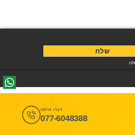
שלח
נו.
דברו איתנו
077-6048388