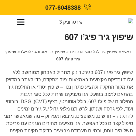
077-6048388
שיפוץ גיר פיג’ו 607
ראשי
»
שיפוץ גיר לכל סוגי הרכבים
»
שיפוץ גיר אוטומטי לפיג’ו
»
שיפוץ
גיר פיג’ו 607
שיפוץ גיר פיג’ו 607 בגירטרוניק מתחיל באבחון ממוחשב ללא
עלות ובדיקה מקצועית באמצעות ציוד מתקדם, כדי לאתר במדויק
את מקור התקלה ולהציע פתרון נכון – שיפוץ יסודי או החלפת גיר
בהתאם למצב בפועל. אנו מעניקים שירות לכל סוגי תיבות
ההילוכים של פיג’ו 607, כולל אוטומטי, רציף (CVT), DSG, רובוטי
ועוד, לפי גרסה ושנתון. לרשותנו מלאי גדול של גירים זמינים
להתקנה – חדשים, משופצים, מיבוא ומפירוק – מה שמאפשר זמני
טיפול קצרים ככל האפשר. אנו מציעים מחירים הוגנים עם פריסת
תשלומים נוחה, ובסיום העבודה מבצעים בדיקת תקינות מקיפה