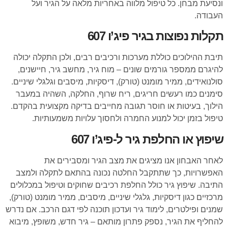
ונסיעת מבחן. כל טיפול מלווה באחריות מלאה על הגיר ועל
העבודה.
תקלות נפוצות בגיר פיג’ו 607
תיבת ההילוכים כוללת מערכות ורכיבים רבים, ולכן התקלה יכולה
להיגרם ממספר גורמים שונים – מוח גיר, מחשב גיר, חיישנים,
סולנואידים, ממיר מומנט (טורק), דיסקיות, מיסבים וגלגלי שיניים.
סימנים כמו רעשים חריגים, ריח שרוף, החלקה, השהיה במעבר
הילוך, בעיטות או חוסר תגובה מחייבים בדיקה מקצועית בהקדם.
טיפול בזמן יכול למנוע החמרה ולחסוך עלויות משמעותיות.
שיפוץ או החלפת גיר ל-פיג’ו 607
לאחר האבחון אנו מציגים את מצב הגיר ומסבירים את
האפשרויות, כך שתתקבל החלטה נכונה בהתאם לתקלה ולמצב
התיבה. שיפוץ גיר כולל החלפת רכיבים שחוקים וטיפול במכלולים
מרכזיים כגון דיסקיות, גלגלי שיניים, מיסבים, ממיר מומנט (טורק),
שמנים ופילטרים, לימוד גיר ועדכון תוכנה לפי דגם הרכב. אם נדרש
להחליף את הגיר, נספק פתרון מותאם – גיר חדש, משופץ, מיבוא